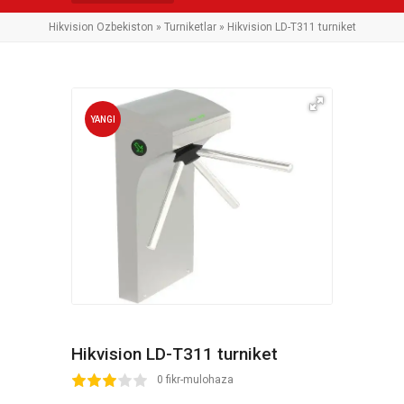
Hikvision Ozbekiston
»
Turniketlar
» Hikvision LD-T311 turniket
YANGI
Hikvision LD-T311 turniket
2
3
4
5
0 fikr-mulohaza