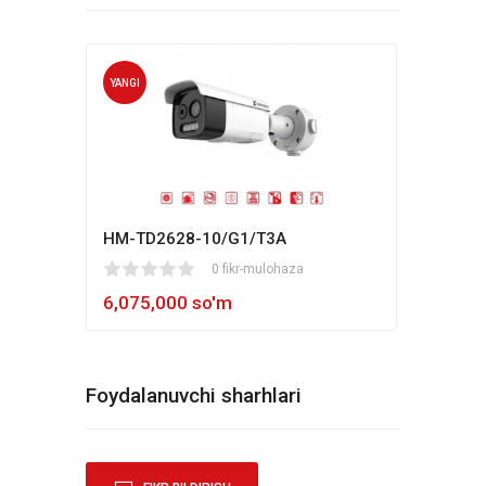
YANGI
YANG
HM-TD2628-10/G1/T3A
Hikv
1
2
3
4
5
0 fikr-mulohaza
80
1
2
3
4
5
6,075,000 so'm
5,4
Foydalanuvchi sharhlari