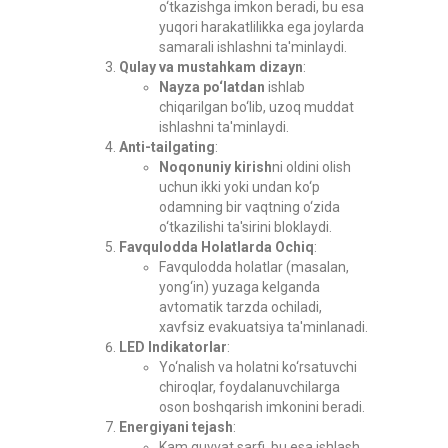
o‘tkazishga imkon beradi, bu esa
yuqori harakatlilikka ega joylarda
samarali ishlashni ta'minlaydi.
Qulay va mustahkam dizayn
:
Nayza po‘latdan
ishlab
chiqarilgan bo‘lib, uzoq muddat
ishlashni ta'minlaydi.
Anti-tailgating
:
Noqonuniy kirish
ni oldini olish
uchun ikki yoki undan ko‘p
odamning bir vaqtning o‘zida
o‘tkazilishi ta'sirini bloklaydi.
Favqulodda Holatlarda Ochiq
:
Favqulodda holatlar (masalan,
yong‘in) yuzaga kelganda
avtomatik tarzda ochiladi,
xavfsiz evakuatsiya ta'minlanadi.
LED Indikatorlar
:
Yo‘nalish va holatni ko‘rsatuvchi
chiroqlar, foydalanuvchilarga
oson boshqarish imkonini beradi.
Energiyani tejash
:
Kam quvvat sarfi, bu esa ishlash