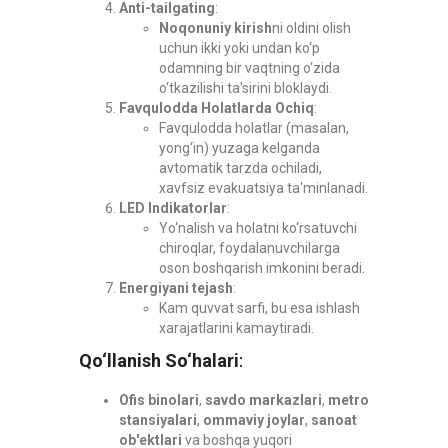
Anti-tailgating
:
Noqonuniy kirish
ni oldini olish
uchun ikki yoki undan ko‘p
odamning bir vaqtning o‘zida
o‘tkazilishi ta'sirini bloklaydi.
Favqulodda Holatlarda Ochiq
:
Favqulodda holatlar (masalan,
yong‘in) yuzaga kelganda
avtomatik tarzda ochiladi,
xavfsiz evakuatsiya ta'minlanadi.
LED Indikatorlar
:
Yo‘nalish va holatni ko‘rsatuvchi
chiroqlar, foydalanuvchilarga
oson boshqarish imkonini beradi.
Energiyani tejash
:
Kam quvvat sarfi, bu esa ishlash
xarajatlarini kamaytiradi.
Qo‘llanish So‘halari
:
Ofis binolari
,
savdo markazlari
,
metro
stansiyalari
,
ommaviy joylar
,
sanoat
ob'ektlari
va boshqa yuqori