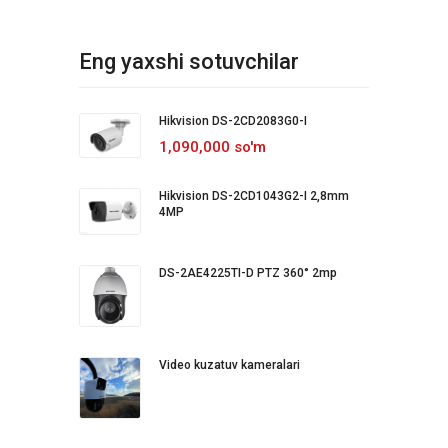
Eng yaxshi sotuvchilar
Hikvision DS-2CD2083G0-I
1,090,000 so'm
Hikvision DS-2CD1043G2-I 2,8mm
4MP
DS-2AE4225TI-D PTZ 360° 2mp
Video kuzatuv kameralari