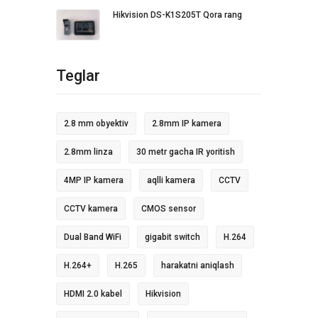
Hikvision DS-K1S205T Qora rang
Teglar
2.8 mm obyektiv
2.8mm IP kamera
2.8mm linza
30 metr gacha IR yoritish
4MP IP kamera
aqlli kamera
CCTV
CCTV kamera
CMOS sensor
Dual Band WiFi
gigabit switch
H.264
H.264+
H.265
harakatni aniqlash
HDMI 2.0 kabel
Hikvision