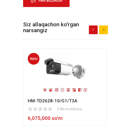
FIKR BILDIRISH
Siz allaqachon ko'rgan
narsangiz
YANGI
YANG
HM-TD2628-10/G1/T3A
Hikv
1
2
3
4
5
0 fikr-mulohaza
80
1
2
3
4
5
6,075,000 so'm
5,4