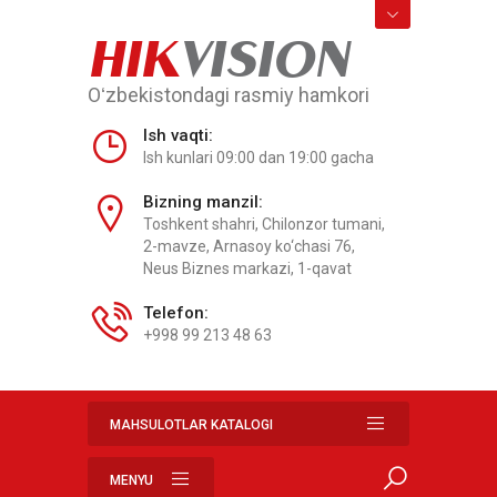
HIK
VISION
Oʻzbekistondagi rasmiy hamkori
Ish vaqti:
Ish kunlari 09:00 dan 19:00 gacha
Bizning manzil:
Toshkent shahri, Chilonzor tumani,
2-mavze, Arnasoy ko‘chasi 76,
Neus Biznes markazi, 1-qavat
Telefon:
+998 99 213 48 63
MAHSULOTLAR KATALOGI
MENYU