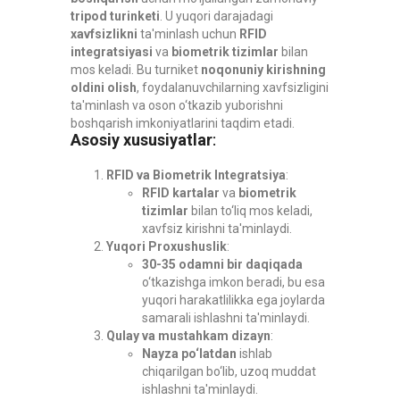
tripod turinketi
. U yuqori darajadagi
xavfsizlikni
ta'minlash uchun
RFID
integratsiyasi
va
biometrik tizimlar
bilan
mos keladi. Bu turniket
noqonuniy kirishning
oldini olish
, foydalanuvchilarning xavfsizligini
ta'minlash va oson o‘tkazib yuborishni
boshqarish imkoniyatlarini taqdim etadi.
Asosiy xususiyatlar
:
RFID va Biometrik Integratsiya
:
RFID kartalar
va
biometrik
tizimlar
bilan to‘liq mos keladi,
xavfsiz kirishni ta'minlaydi.
Yuqori Proxushuslik
:
30-35 odamni bir daqiqada
o‘tkazishga imkon beradi, bu esa
yuqori harakatlilikka ega joylarda
samarali ishlashni ta'minlaydi.
Qulay va mustahkam dizayn
:
Nayza po‘latdan
ishlab
chiqarilgan bo‘lib, uzoq muddat
ishlashni ta'minlaydi.