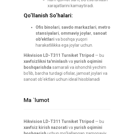
xarajatlarini kamaytiradi.
Qo‘llanish So‘halari
:
Ofis binolari
,
savdo markazlari
,
metro
stansiyalari
,
ommaviy joylar
,
sanoat
ob'ektlari
va boshqa yuqori
harakatlilikka ega joylar uchun.
Hikvision LD-T311 Turniket Ttripod
— bu
xavfsizlikni ta'minlash
va
yurish oqimini
boshqarishda
samarali va ishonchli yechim
bo‘lib, barcha turdagi ofislar, jamoat joylari va
sanoat ob'ektlari uchun ideal hisoblanadi
Ma `lumot
Hikvision LD-T311 Turniket Ttripod
— bu
xavfsiz kirish nazorati
va
yurish oqimini
boshqarish
uchun mo‘ljallangan zamonaviy