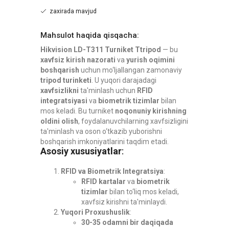
zaxirada mavjud
Mahsulot haqida qisqacha:
Hikvision LD-T311 Turniket Ttripod
— bu
xavfsiz kirish nazorati
va
yurish oqimini
boshqarish
uchun mo‘ljallangan zamonaviy
tripod turinketi
. U yuqori darajadagi
xavfsizlikni
ta'minlash uchun
RFID
integratsiyasi
va
biometrik tizimlar
bilan
mos keladi. Bu turniket
noqonuniy kirishning
oldini olish
, foydalanuvchilarning xavfsizligini
ta'minlash va oson o‘tkazib yuborishni
boshqarish imkoniyatlarini taqdim etadi.
Asosiy xususiyatlar
:
RFID va Biometrik Integratsiya
:
RFID kartalar
va
biometrik
tizimlar
bilan to‘liq mos keladi,
xavfsiz kirishni ta'minlaydi.
Yuqori Proxushuslik
:
30-35 odamni bir daqiqada