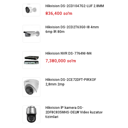
Hikvision DS-2CD1047G2-LUF 2.8MM
836,400 so'm
Hikvision DS-2CD2T63G0-I8 4mm
6mp İR 80m
Hikvision NVR DS-7764NI-M4
7,380,000 so'm
Hikvision DS-2CE72DFT-PIRXOF
2,8mm 2mp
Hikvision İP kamera DS-
2DF8C835MHS-DELW Video kuzatuv
tizimlari