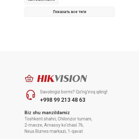
Показать все теги
HIK
VISION
Savolingiz bormi? Qo'ng'iroq qiling!
+998 99 213 48 63
Biz shu manzildamiz
Toshkent shahri, Chilonzor tumani,
2-mavze, Arnasoy ko‘chasi 76,
Neus Biznes markazi, 1-qavat