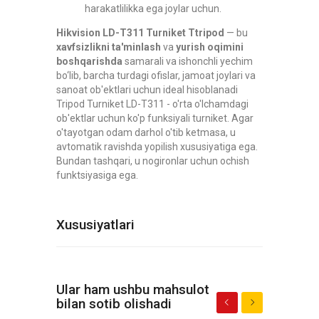
harakatlilikka ega joylar uchun.
Hikvision LD-T311 Turniket Ttripod
— bu
xavfsizlikni ta'minlash
va
yurish oqimini
boshqarishda
samarali va ishonchli yechim
bo‘lib, barcha turdagi ofislar, jamoat joylari va
sanoat ob'ektlari uchun ideal hisoblanadi
Tripod Turniket LD-T311 - o'rta o'lchamdagi
ob'ektlar uchun ko'p funksiyali turniket. Agar
o'tayotgan odam darhol o'tib ketmasa, u
avtomatik ravishda yopilish xususiyatiga ega.
Bundan tashqari, u nogironlar uchun ochish
funktsiyasiga ega.
Xususiyatlari
Ular ham ushbu mahsulot
bilan sotib olishadi