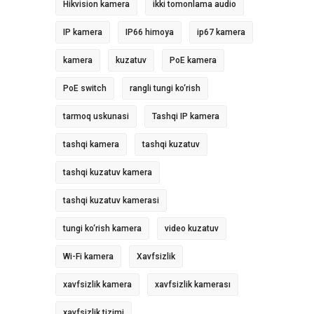
Hikvision kamera
ikki tomonlama audio
IP kamera
IP66 himoya
ip67 kamera
kamera
kuzatuv
PoE kamera
PoE switch
rangli tungi ko‘rish
tarmoq uskunasi
Tashqi IP kamera
tashqi kamera
tashqi kuzatuv
tashqi kuzatuv kamera
tashqi kuzatuv kamerasi
tungi ko‘rish kamera
video kuzatuv
Wi-Fi kamera
Xavfsizlik
xavfsizlik kamera
xavfsizlik kamerası
xavfsizlik tizimi