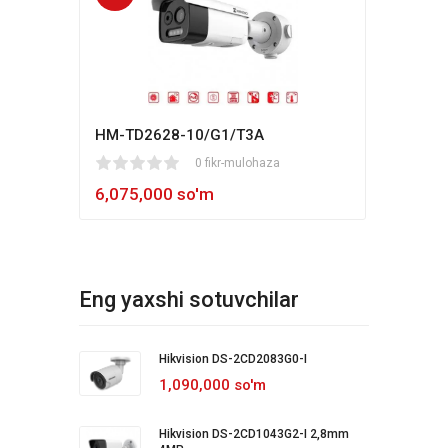
HM-TD2628-10/G1/T3A
Hikv
1
2
3
4
5
0 fikr-mulohaza
80
1
2
3
4
5
6,075,000 so'm
5,4
Eng yaxshi sotuvchilar
Hikvision DS-2CD2083G0-I
1,090,000 so'm
Hikvision DS-2CD1043G2-I 2,8mm