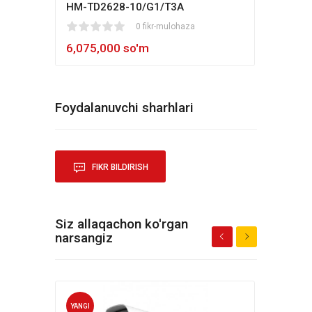
HM-TD2628-10/G1/T3A
Hikv
1
2
3
4
5
0 fikr-mulohaza
80
1
2
3
4
5
6,075,000 so'm
5,4
Foydalanuvchi sharhlari
FIKR BILDIRISH
Siz allaqachon ko'rgan
narsangiz
YANGI
YANG