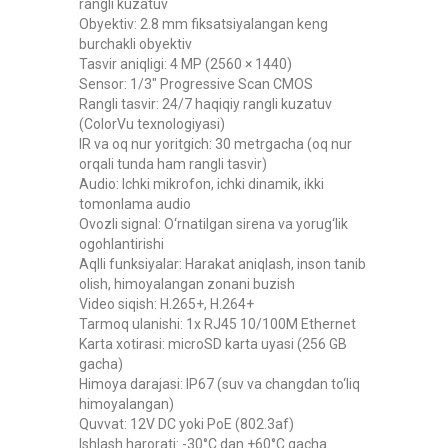
rangli kuzatuv
Obyektiv: 2.8 mm fiksatsiyalangan keng
burchakli obyektiv
Tasvir aniqligi: 4 MP (2560 × 1440)
Sensor: 1/3" Progressive Scan CMOS
Rangli tasvir: 24/7 haqiqiy rangli kuzatuv
(ColorVu texnologiyasi)
IR va oq nur yoritgich: 30 metrgacha (oq nur
orqali tunda ham rangli tasvir)
Audio: Ichki mikrofon, ichki dinamik, ikki
tomonlama audio
Ovozli signal: O‘rnatilgan sirena va yorug‘lik
ogohlantirishi
Aqlli funksiyalar: Harakat aniqlash, inson tanib
olish, himoyalangan zonani buzish
Video siqish: H.265+, H.264+
Tarmoq ulanishi: 1x RJ45 10/100M Ethernet
Karta xotirasi: microSD karta uyasi (256 GB
gacha)
Himoya darajasi: IP67 (suv va changdan to‘liq
himoyalangan)
Quvvat: 12V DC yoki PoE (802.3af)
Ishlash harorati: -30°C dan +60°C gacha