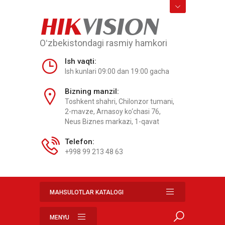
HIK
VISION
Oʻzbekistondagi rasmiy hamkori
Ish vaqti:
Ish kunlari 09:00 dan 19:00 gacha
Bizning manzil:
Toshkent shahri, Chilonzor tumani,
2-mavze, Arnasoy ko‘chasi 76,
Neus Biznes markazi, 1-qavat
Telefon:
+998 99 213 48 63
MAHSULOTLAR KATALOGI
MENYU