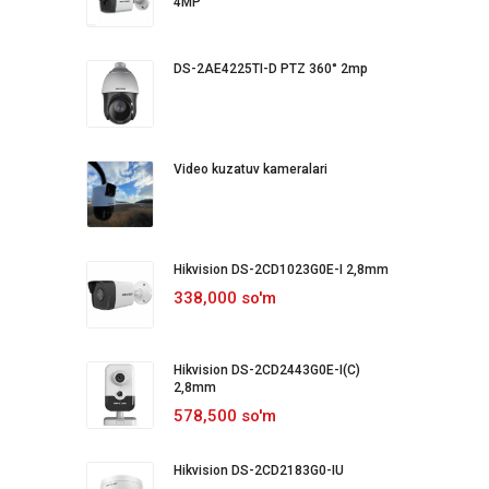
4MP
DS-2AE4225TI-D PTZ 360° 2mp
Video kuzatuv kameralari
Hikvision DS-2CD1023G0E-I 2,8mm
338,000 so'm
Hikvision DS-2CD2443G0E-I(C)
2,8mm
578,500 so'm
Hikvision DS-2CD2183G0-IU