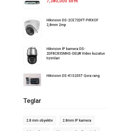
7,380,000 so'm
Hikvision DS-2CE72DFT-PIRXOF
2,8mm 2mp
Hikvision İP kamera DS-
2DF8C835MHS-DELW Video kuzatuv
tizimlari
Hikvision DS-K1S205T Qora rang
Teglar
2.8 mm obyektiv
2.8mm IP kamera