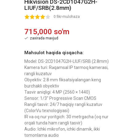
Hikvision DS-2CD1047G2H-
LIUF/SRB(2.8mm)
2
3
4
5
0 fikr-mulohaza
715,000 so'm
zaxirada mavjud
Mahsulot haqida qisqacha:
Model: DS-2CD1047G2H-LIUF/SRB (2.8mm)
Kamera turi: Rəqamsal IP tarmoq kamerasi,
rangli kuzatuv
Obyektiv: 2.8 mm fiksatsiyalangan keng
burchakli obyektiv
Tasvir aniqligi: 4 MP (2560 × 1440)
Sensor: 1/3" Progressive Scan CMOS
Rangli tasvir: 24/7 haqiqiy rangli kuzatuv
(ColorVu texnologiyasi)
IR va oq nur yoritgich: 30 metrgacha (oq nur
orqali tunda ham rangli tasvir)
Audio: Ichki mikrofon, ichki dinamik, ikki
tomonlama audio