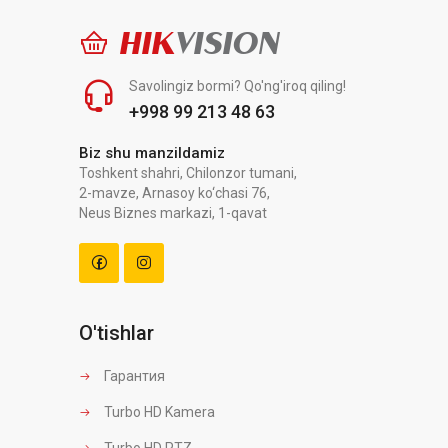
HIK
VISION
Savolingiz bormi? Qo'ng'iroq qiling!
+998 99 213 48 63
Biz shu manzildamiz
Toshkent shahri, Chilonzor tumani,
2-mavze, Arnasoy ko‘chasi 76,
Neus Biznes markazi, 1-qavat
O'tishlar
Гарантия
Turbo HD Kamera
Turbo HD PTZ