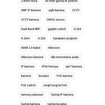
2.8mm linza
30 metr gacha IR yoritish
4MP IP kamera
aqlli kamera
CCTV
CCTV kamera
CMOS sensor
Dual Band WiFi
gigabit switch
H.264
H.264+
H.265
harakatni aniqlash
HDMI 2.0 kabel
Hikvision
Hikvision kamera
ikki tomonlama audio
IP kamera
IP66 himoya
ip67 kamera
kamera
kuzatuv
PoE kamera
PoE switch
rangli tungi ko‘rish
tarmoq uskunasi
Tashqi IP kamera
tashqi kamera
tashqi kuzatuv