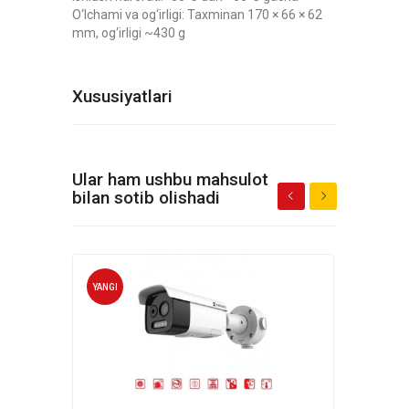
O‘lchami va og‘irligi: Taxminan 170 × 66 × 62
mm, og‘irligi ~430 g
Xususiyatlari
Ular ham ushbu mahsulot
bilan sotib olishadi
YANGI
YANG