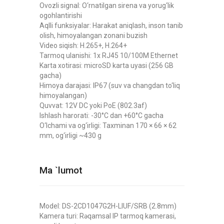
Ovozli signal: O‘rnatilgan sirena va yorug‘lik
ogohlantirishi
Aqlli funksiyalar: Harakat aniqlash, inson tanib
olish, himoyalangan zonani buzish
Video siqish: H.265+, H.264+
Tarmoq ulanishi: 1x RJ45 10/100M Ethernet
Karta xotirasi: microSD karta uyasi (256 GB
gacha)
Himoya darajasi: IP67 (suv va changdan to‘liq
himoyalangan)
Quvvat: 12V DC yoki PoE (802.3af)
Ishlash harorati: -30°C dan +60°C gacha
O‘lchami va og‘irligi: Taxminan 170 × 66 × 62
mm, og‘irligi ~430 g
Ma `lumot
Model: DS-2CD1047G2H-LIUF/SRB (2.8mm)
Kamera turi: Rəqamsal IP tarmoq kamerasi,