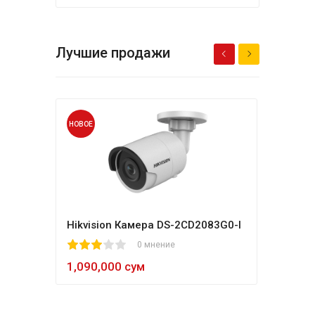
Лучшие продажи
НОВОЕ
НОВО
Hikvision Камера DS-2CD2083G0-I
Терм
K1T
1
2
3
4
5
0 мнение
80
1
2
3
4
5
1,090,000 сум
1,4