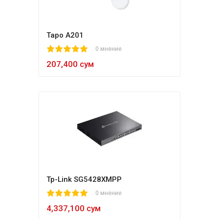
Tapo A201
1
2
3
4
5
0 мнение
207,400 сум
Tp-Link SG5428XMPP
1
2
3
4
5
0 мнение
4,337,100 сум