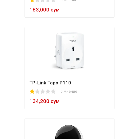
1
2
3
4
5
0 мнение
183,000 сум
TP-Link Tapo P110
1
2
3
4
5
0 мнение
134,200 сум