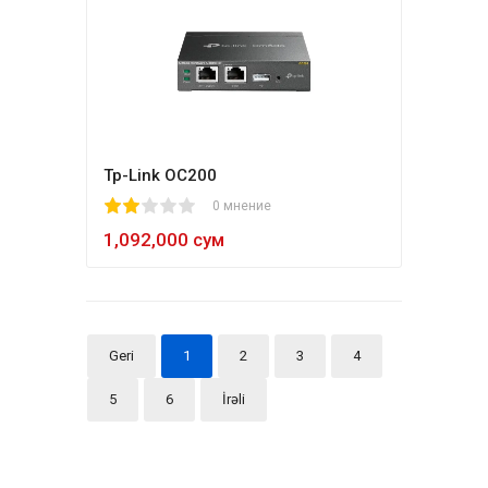
Tp-Link OC200
1
2
3
4
5
0 мнение
1,092,000 сум
Geri
1
2
3
4
5
6
İrəli