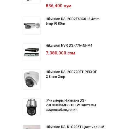
836,400 сум
Hikvision DS-2CD2T63G0-I8 4mm
6mp İR 80m
Hikvision NVR DS-7764NI-M4
7,380,000 сум
Hikvision DS-2CE72DFT-PIRXOF
2,8mm 2mp
IP-камеры Hikvision DS-
2DF8C835MHS-DELW Системы
видеонаблюдения
Hikvision DS-K1S205T Цвет черный