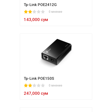
Tp-Link POE2412G
1
2
3
4
5
0 мнение
143,000 сум
Tp-Link POE150S
1
2
3
4
5
0 мнение
247,000 сум