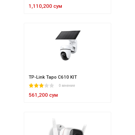
1,110,200 сум
TP-Link Tapo C610 KIT
1
2
3
4
5
0 мнение
561,200 сум