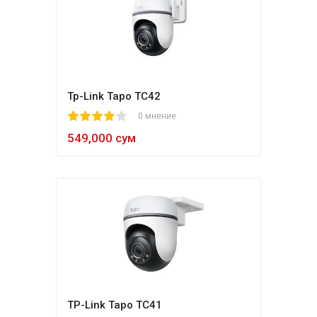
Tp-Link Tapo TC42
1
2
3
4
5
0 мнение
549,000 сум
TP-Link Tapo TC41