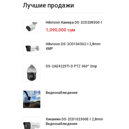
Лучшие продажи
Hikvision Камера DS-2CD2083G0-I
1,090,000 сум
Hikvision DS-2CD1043G2-I 2,8mm
4MP
DS-2AE4225TI-D PTZ 360° 2mp
Видеонаблюдения
Хиквижн DS-2CD1023G0E-I 2,8mm
Видеонаблюдение