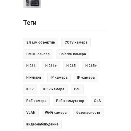
Теги
2.8 мм объектив
CCTV камера
CMOS сенсор
ColorVu камера
H.264
H.264+
H.265
H.265+
Hikvision
IP камера
IP-камера
IP67
IP67 камера
PoE
PoE камера
PoE коммутатор
QoS
VLAN
Wi-Fi камера
безопасность
видеонаблюдение