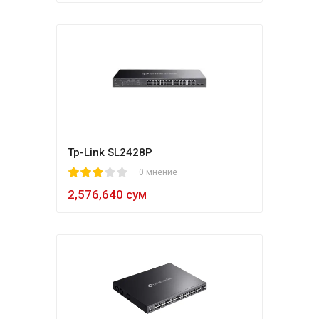
Tp-Link SL2428P
1
2
3
4
5
0 мнение
2,576,640 сум