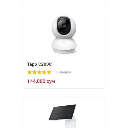
Tapo C200C
1
2
3
4
5
0 мнение
144,000 сум