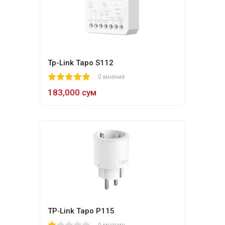
Tp-Link Tapo S112
1
2
3
4
5
0 мнение
183,000 сум
TP‑Link Tapo P115