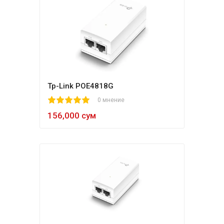
Tp-Link POE4818G
1
2
3
4
5
0 мнение
156,000 сум