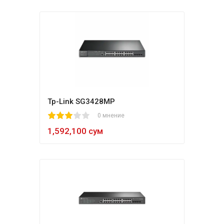
Tp-Link SG3428MP
1
2
3
4
5
0 мнение
1,592,100 сум