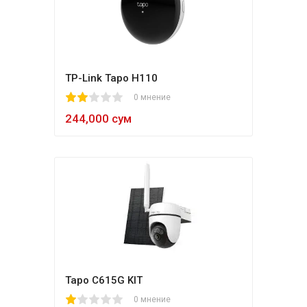
TP-Link Tapo H110
1
2
3
4
5
0 мнение
244,000 сум
Tapo C615G KIT
1
2
3
4
5
0 мнение