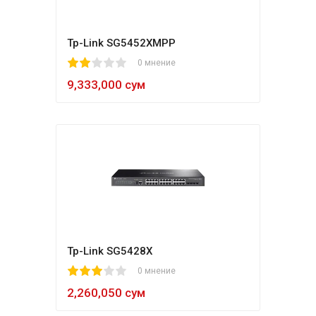
Tp-Link SG5452XMPP
1
2
3
4
5
0 мнение
9,333,000 сум
Tp-Link SG5428X
1
2
3
4
5
0 мнение
2,260,050 сум