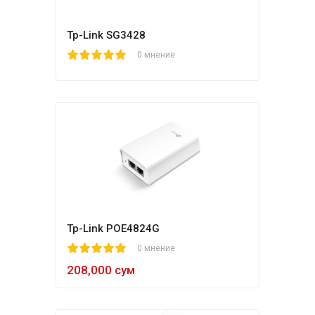
Tp-Link SG3428
1
2
3
4
5
0 мнение
Tp-Link POE4824G
1
2
3
4
5
0 мнение
208,000 сум