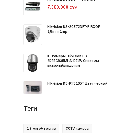
7,380,000 сум
Hikvision DS-2CE72DFT-PIRXOF
2,8mm 2mp
IP-камеры Hikvision DS-
2DF8C835MHS-DELW Системы
видеонаблюдения
Hikvision DS-K1S205T Цвет черный
Теги
2.8 мм объектив
CCTV камера