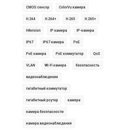
CMOS сенсор
ColorVu камера
H.264
H.264+
H.265
H.265+
Hikvision
IP камера
IP-камера
IP67
IP67 камера
PoE
PoE камера
PoE коммутатор
QoS
VLAN
Wi-Fi камера
безопасность
видеонаблюдение
гигабитный коммутатор
гигабитный роутер
камера
камера безопасности
камера видеонаблюдения