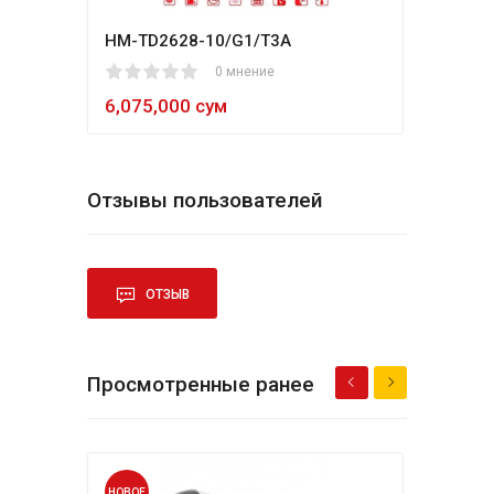
HM-TD2628-10/G1/T3A
Hikv
1
2
3
4
5
0 мнение
80
1
2
3
4
5
6,075,000 сум
5,4
Отзывы пользователей
ОТЗЫВ
Просмотренные ранее
НОВОЕ
НОВО