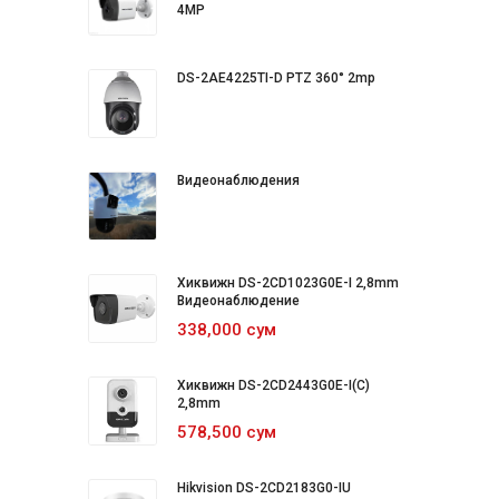
4MP
DS-2AE4225TI-D PTZ 360° 2mp
Видеонаблюдения
Хиквижн DS-2CD1023G0E-I 2,8mm
Видеонаблюдение
338,000 сум
Хиквижн DS-2CD2443G0E-I(C)
2,8mm
578,500 сум
Hikvision DS-2CD2183G0-IU