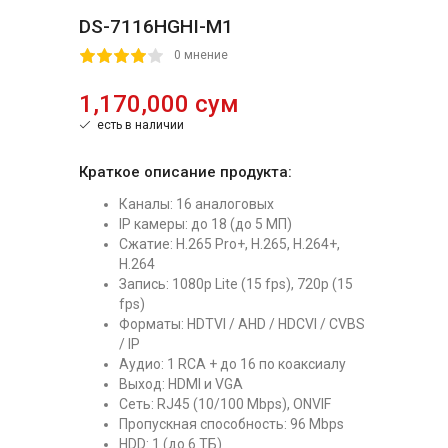
DS-7116HGHI-M1
2
3
4
5
0 мнение
1,170,000 сум
есть в наличии
Краткое описание продукта:
Каналы: 16 аналоговых
IP камеры: до 18 (до 5 МП)
Сжатие: H.265 Pro+, H.265, H.264+,
H.264
Запись: 1080p Lite (15 fps), 720p (15
fps)
Форматы: HDTVI / AHD / HDCVI / CVBS
/ IP
Аудио: 1 RCA + до 16 по коаксиалу
Выход: HDMI и VGA
Сеть: RJ45 (10/100 Mbps), ONVIF
Пропускная способность: 96 Mbps
HDD: 1 (до 6 ТБ)