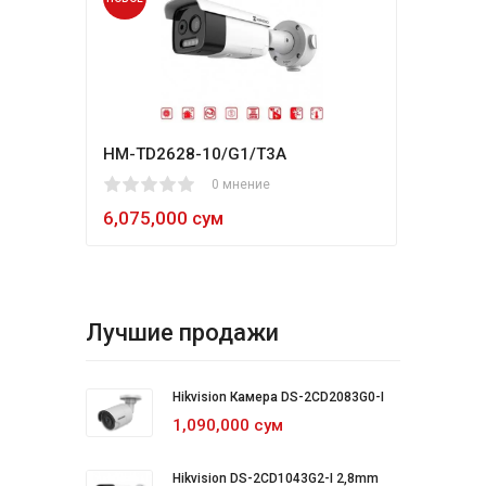
HM-TD2628-10/G1/T3A
Hikv
1
2
3
4
5
0 мнение
80
1
2
3
4
5
6,075,000 сум
5,4
Лучшие продажи
Hikvision Камера DS-2CD2083G0-I
1,090,000 сум
Hikvision DS-2CD1043G2-I 2,8mm