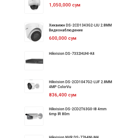
1,050,000 сум
Хиквижн DS-2CD1343G2-LIU 2.8MM
Видеонаблюдение
600,000 сум
Hikvision DS-7332HUHI-K4
Hikvision DS-2CD1047G2-LUF 2.8MM
4MP ColorVu
836,400 сум
Hikvision DS-2CD2T63G0-I8 4mm
6mp İR 80m
Hikvision NVR DS-7764NI-M4