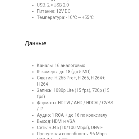
USB: 2 × USB 2.0
Питание: 12V DC
Температура: -10°C ~ +55°C
Данные
Каналы: 16 аналоговых
IP камеры: до 18 (до 5 МП)
Сжатие: H.265 Pro+, H.265, H.264+,
H.264
Запись: 1080p Lite (15 fps), 720p (15
fps)
Форматы: HDTVI / AHD / HDCVI / CVBS
/ IP
Аудио: 1 RCA + до 16 по коаксиалу
Выход: HDMI и VGA
Сеть: RJ45 (10/100 Mbps), ONVIF
Пропускная способность: 96 Mbps