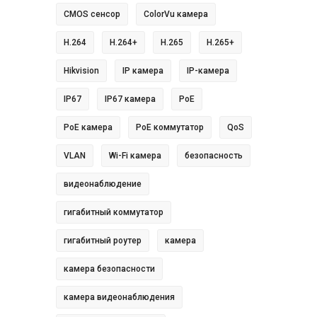
CMOS сенсор
ColorVu камера
H.264
H.264+
H.265
H.265+
Hikvision
IP камера
IP-камера
IP67
IP67 камера
PoE
PoE камера
PoE коммутатор
QoS
VLAN
Wi-Fi камера
безопасность
видеонаблюдение
гигабитный коммутатор
гигабитный роутер
камера
камера безопасности
камера видеонаблюдения