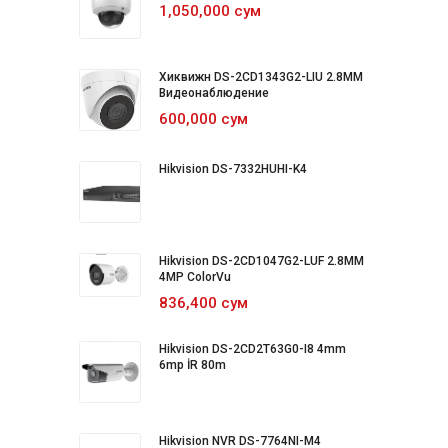
1,050,000 сум
Хиквижн DS-2CD1343G2-LIU 2.8MM
Видеонаблюдение
600,000 сум
Hikvision DS-7332HUHI-K4
Hikvision DS-2CD1047G2-LUF 2.8MM
4MP ColorVu
836,400 сум
Hikvision DS-2CD2T63G0-I8 4mm
6mp İR 80m
Hikvision NVR DS-7764NI-M4