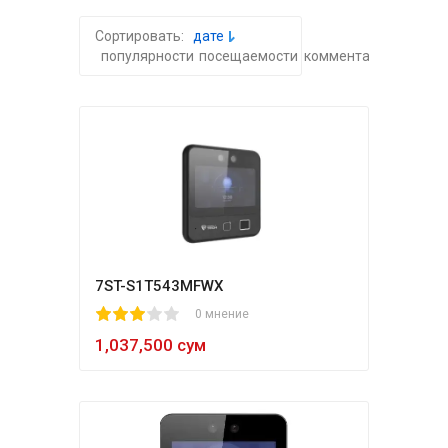
Сортировать:
дате
популярности
посещаемости
комментариям
алфа
7ST-S1T543MFWX
1
2
3
4
5
0 мнение
1,037,500 сум