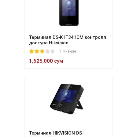
Терминал DS‐K1T341CM контроля
доступа Hikvision
1
2
3
4
5
1 мнение
1,625,000 сум
Терминал HIKVISION DS‐