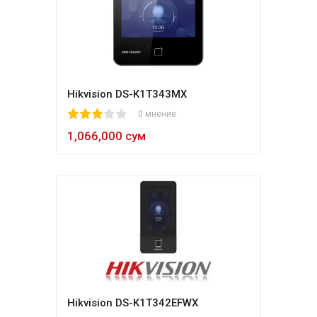
Hikvision DS-K1T343MX
1
2
3
4
5
0 мнение
1,066,000 сум
Hikvision DS-K1T342EFWX