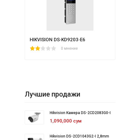
HIKVISION DS‐KD9203‐E6
1
2
3
4
5
0 мнение
Лучшие продажи
Hikvision Камера DS-2CD2083G0-I
1,090,000 сум
Hikvision DS-2CD1043G2-I 2,8mm