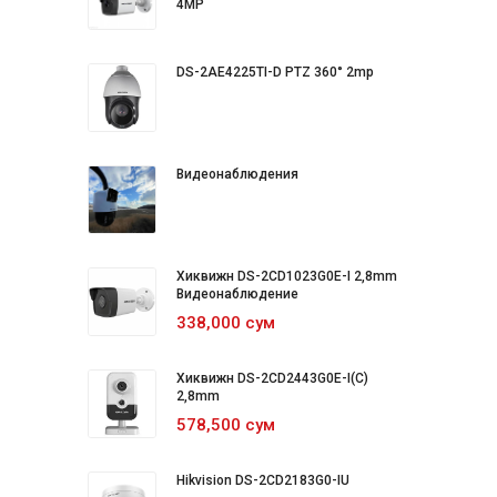
4MP
DS-2AE4225TI-D PTZ 360° 2mp
Видеонаблюдения
Хиквижн DS-2CD1023G0E-I 2,8mm
Видеонаблюдение
338,000 сум
Хиквижн DS-2CD2443G0E-I(C)
2,8mm
578,500 сум
Hikvision DS-2CD2183G0-IU