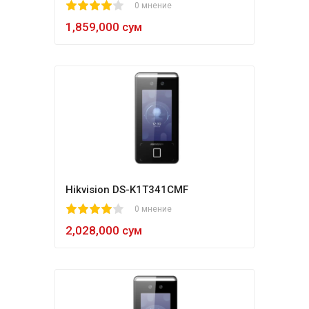
1
2
3
4
5
0 мнение
1,859,000 сум
Hikvision DS-K1T341CMF
1
2
3
4
5
0 мнение
2,028,000 сум