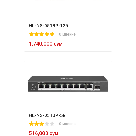
HL-NS-0518P-125
1
2
3
4
5
0 мнение
1,740,000 сум
HL-NS-0510P-58
1
2
3
4
5
0 мнение
516,000 сум