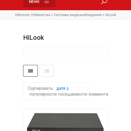
МЕНЮ
Hikvision Узбекистан
»
Системы видеонаблюдения
» HiLook
HiLook
Сортировать:
дате
популярности
посещаемости
комментариям
алфа