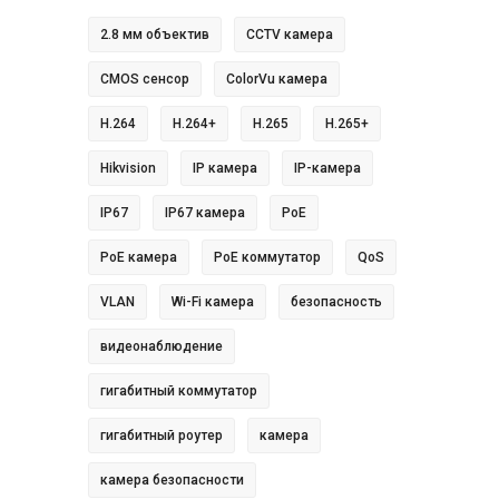
2.8 мм объектив
CCTV камера
CMOS сенсор
ColorVu камера
H.264
H.264+
H.265
H.265+
Hikvision
IP камера
IP-камера
IP67
IP67 камера
PoE
PoE камера
PoE коммутатор
QoS
VLAN
Wi-Fi камера
безопасность
видеонаблюдение
гигабитный коммутатор
гигабитный роутер
камера
камера безопасности