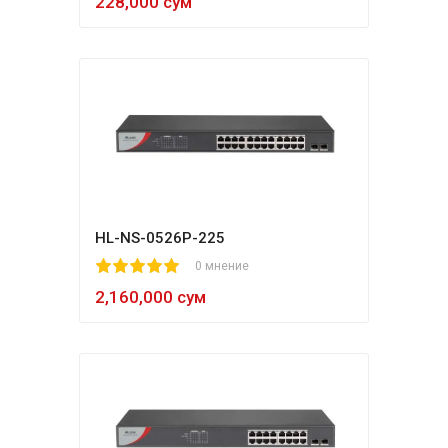
228,000 сум
HL-NS-0526P-225
1
2
3
4
5
0 мнение
2,160,000 сум