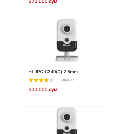
670 000 сум
HL-IPC-C340(C) 2.8mm
1
2
3
4
5
0 мнение
500 000 сум