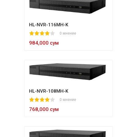
HL-NVR-116MH-K
1
2
3
4
5
0 мнение
984,000 сум
HL-NVR-108MH-K
1
2
3
4
5
0 мнение
768,000 сум