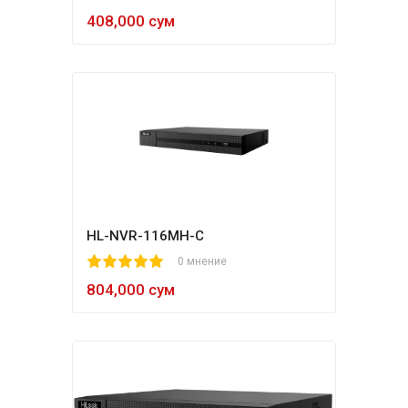
408,000 сум
HL-NVR-116MH-C
1
2
3
4
5
0 мнение
804,000 сум