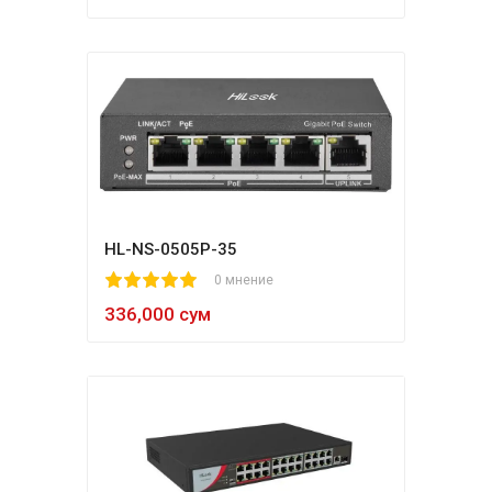
HL-NS-0505P-35
1
2
3
4
5
0 мнение
336,000 сум