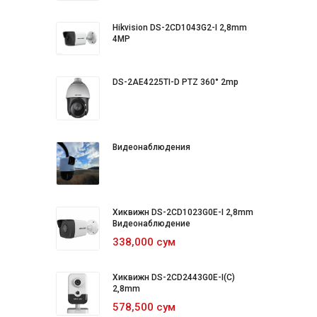
Hikvision DS-2CD1043G2-I 2,8mm
4MP
DS-2AE4225TI-D PTZ 360° 2mp
Видеонаблюдения
Хиквижн DS-2CD1023G0E-I 2,8mm
Видеонаблюдение
338,000 сум
Хиквижн DS-2CD2443G0E-I(C)
2,8mm
578,500 сум