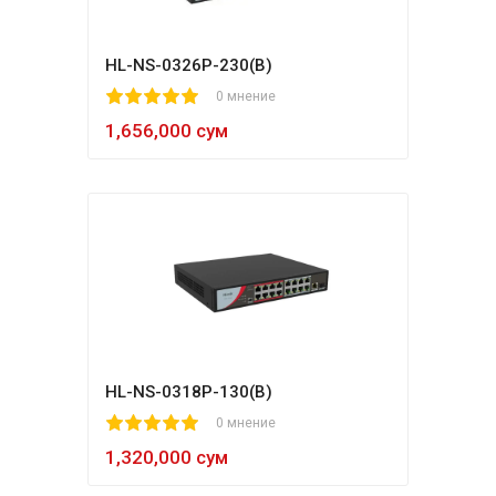
HL-NS-0326P-230(B)
1
2
3
4
5
0 мнение
1,656,000 сум
HL-NS-0318P-130(B)
1
2
3
4
5
0 мнение
1,320,000 сум