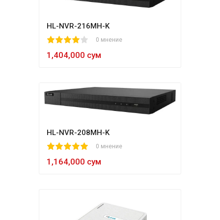
HL-NVR-216MH-K
1
2
3
4
5
0 мнение
1,404,000 сум
HL-NVR-208MH-K
1
2
3
4
5
0 мнение
1,164,000 сум