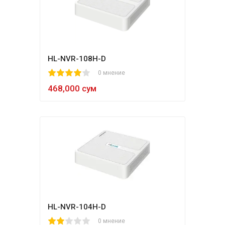
HL-NVR-108H-D
1
2
3
4
5
0 мнение
468,000 сум
HL-NVR-104H-D
1
2
3
4
5
0 мнение