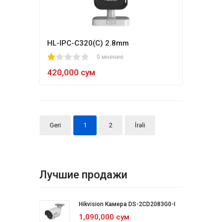
HL-IPC-C320(C) 2.8mm
1
2
3
4
5
0 мнение
420,000 сум
Geri
1
2
İrəli
Лучшие продажи
Hikvision Камера DS-2CD2083G0-I
1,090,000 сум