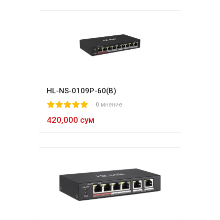
HL-NS-0109P-60(B)
1
2
3
4
5
0 мнение
420,000 сум