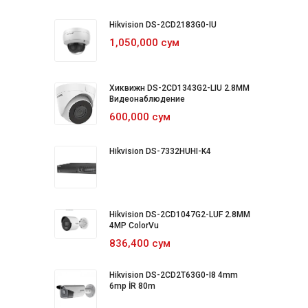
Hikvision DS-2CD2183G0-IU
1,050,000 сум
Хиквижн DS-2CD1343G2-LIU 2.8MM
Видеонаблюдение
600,000 сум
Hikvision DS-7332HUHI-K4
Hikvision DS-2CD1047G2-LUF 2.8MM
4MP ColorVu
836,400 сум
Hikvision DS-2CD2T63G0-I8 4mm
6mp İR 80m