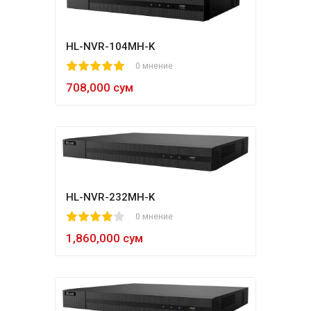
HL-NVR-104MH-K
1
2
3
4
5
0 мнение
708,000 сум
HL-NVR-232MH-K
1
2
3
4
5
0 мнение
1,860,000 сум