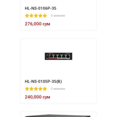
HL-NS-0106P-35
1
2
3
4
5
0 мнение
276,000 сум
HL-NS-0105P-35(B)
1
2
3
4
5
0 мнение
240,000 сум