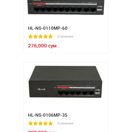
HL-NS-0110MP-60
1
2
3
4
5
0 мнение
276,000 сум
HL-NS-0106MP-35
1
2
3
4
5
0 мнение