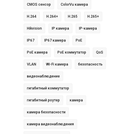
CMOS сенсор
ColorVu камера
H.264
H.264+
H.265
H.265+
Hikvision
IP камера
IP-камера
IP67
IP67 камера
PoE
PoE камера
PoE коммутатор
QoS
VLAN
Wi-Fi камера
безопасность
видеонаблюдение
гигабитный коммутатор
гигабитный роутер
камера
камера безопасности
камера видеонаблюдения