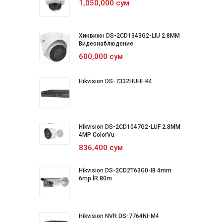
1,050,000 сум
Хиквижн DS-2CD1343G2-LIU 2.8MM
Видеонаблюдение
600,000 сум
Hikvision DS-7332HUHI-K4
Hikvision DS-2CD1047G2-LUF 2.8MM
4MP ColorVu
836,400 сум
Hikvision DS-2CD2T63G0-I8 4mm
6mp İR 80m
Hikvision NVR DS-7764NI-M4