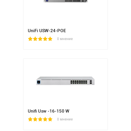
UniFi USW-24-POE
1
2
3
4
5
0 мнение
Unifi Usw -16-150 W
1
2
3
4
5
0 мнение