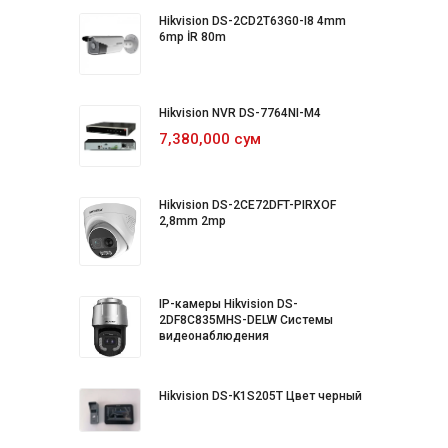
Hikvision DS-2CD2T63G0-I8 4mm
6mp İR 80m
Hikvision NVR DS-7764NI-M4
7,380,000 сум
Hikvision DS-2CE72DFT-PIRXOF
2,8mm 2mp
IP-камеры Hikvision DS-
2DF8C835MHS-DELW Системы
видеонаблюдения
Hikvision DS-K1S205T Цвет черный