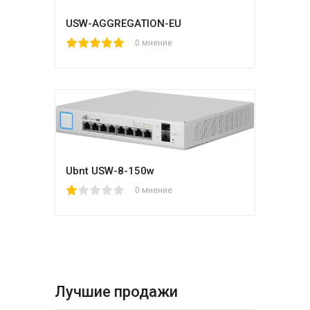
USW-AGGREGATION-EU
1
2
3
4
5
0 мнение
Ubnt USW-8-150w
1
2
3
4
5
0 мнение
Лучшие продажи