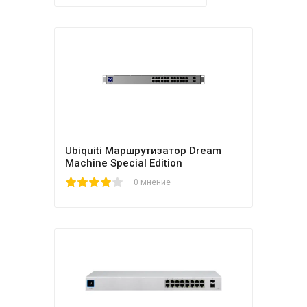
Ubiquiti Маршрутизатор Dream
Machine Special Edition
1
2
3
4
5
0 мнение