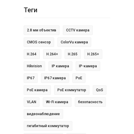
Теги
2.8 мм объектив
CCTV камера
CMOS сенсор
ColorVu камера
H.264
H.264+
H.265
H.265+
Hikvision
IP камера
IP-камера
IP67
IP67 камера
PoE
PoE камера
PoE коммутатор
QoS
VLAN
Wi-Fi камера
безопасность
видеонаблюдение
гигабитный коммутатор