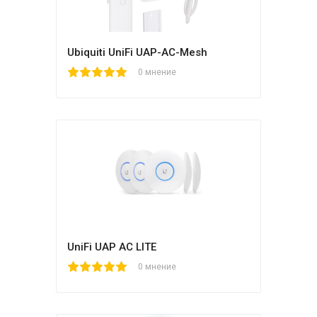
Ubiquiti UniFi UAP-AC-Mesh
1
2
3
4
5
0 мнение
UniFi UAP AC LITE
1
2
3
4
5
0 мнение