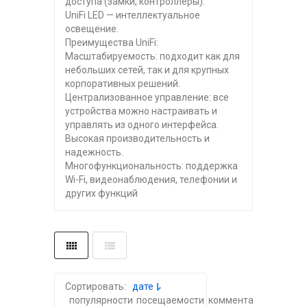
доступа (замки, контроллеры).
UniFi LED — интеллектуальное
освещение.
Преимущества UniFi:
Масштабируемость: подходит как для
небольших сетей, так и для крупных
корпоративных решений.
Централизованное управление: все
устройства можно настраивать и
управлять из одного интерфейса.
Высокая производительность и
надежность.
Многофункциональность: поддержка
Wi-Fi, видеонаблюдения, телефонии и
других функций
Сортировать:
дате
популярности
посещаемости
комментариям
алфа