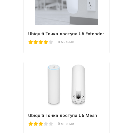
Ubiquiti Точка доступа U6 Extender
1
2
3
4
5
0 мнение
Ubiquiti Точка доступа U6 Mesh
1
2
3
4
5
0 мнение