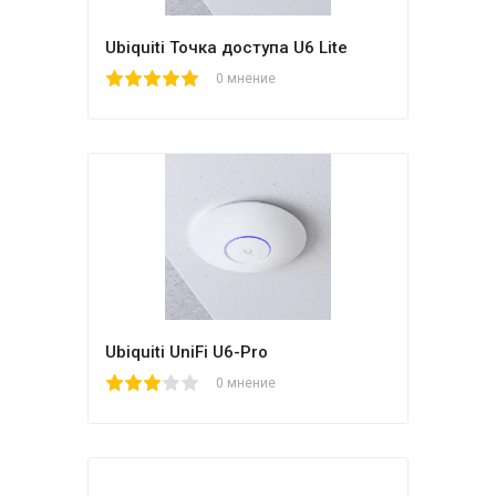
Ubiquiti Точка доступа U6 Lite
1
2
3
4
5
0 мнение
Ubiquiti UniFi U6-Pro
1
2
3
4
5
0 мнение