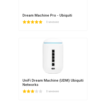
Dream Machine Pro - Ubiquiti
1
2
3
4
5
0 мнение
UniFi Dream Machine (UDM) Ubiquiti
Networks
1
2
3
4
5
0 мнение