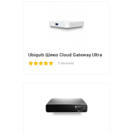
Ubiquiti Шлюз Cloud Gateway Ultra
1
2
3
4
5
0 мнение