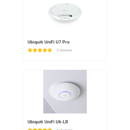
Ubiquiti UniFi U7 Pro
1
2
3
4
5
0 мнение
Ubiquiti UniFi U6-LR