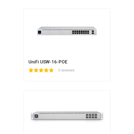
UniFi USW-16-POE
1
2
3
4
5
0 мнение