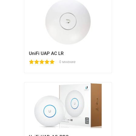
UniFi UAP AC LR
1
2
3
4
5
0 мнение