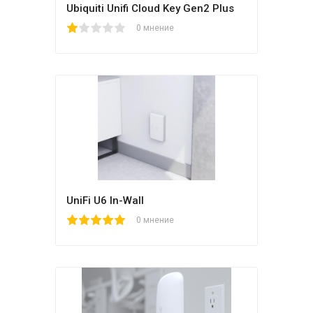
Ubiquiti Unifi Cloud Key Gen2 Plus
1
2
3
4
5
0 мнение
UniFi U6 In-Wall
1
2
3
4
5
0 мнение