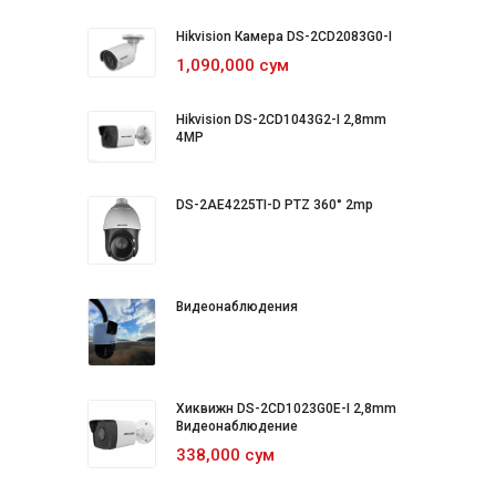
Hikvision Камера DS-2CD2083G0-I
1,090,000 сум
Hikvision DS-2CD1043G2-I 2,8mm
4MP
DS-2AE4225TI-D PTZ 360° 2mp
Видеонаблюдения
Хиквижн DS-2CD1023G0E-I 2,8mm
Видеонаблюдение
338,000 сум