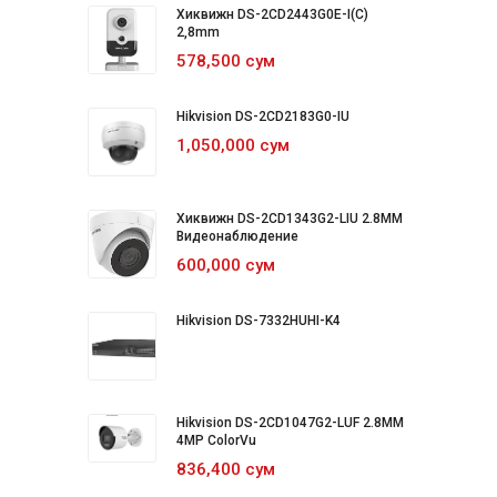
Хиквижн DS-2CD2443G0E-I(C)
2,8mm
578,500 сум
Hikvision DS-2CD2183G0-IU
1,050,000 сум
Хиквижн DS-2CD1343G2-LIU 2.8MM
Видеонаблюдение
600,000 сум
Hikvision DS-7332HUHI-K4
Hikvision DS-2CD1047G2-LUF 2.8MM
4MP ColorVu
836,400 сум