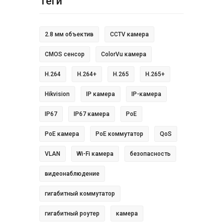
Теги
2.8 мм объектив
CCTV камера
CMOS сенсор
ColorVu камера
H.264
H.264+
H.265
H.265+
Hikvision
IP камера
IP-камера
IP67
IP67 камера
PoE
PoE камера
PoE коммутатор
QoS
VLAN
Wi-Fi камера
безопасность
видеонаблюдение
гигабитный коммутатор
гигабитный роутер
камера