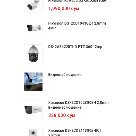
Hikvision Камера DS-2CD2083G0-I
1,090,000 сум
Hikvision DS-2CD1043G2-I 2,8mm
4MP
DS-2AE4225TI-D PTZ 360° 2mp
Видеонаблюдения
Хиквижн DS-2CD1023G0E-I 2,8mm
Видеонаблюдение
338,000 сум
Хиквижн DS-2CD2443G0E-I(C)
2,8mm