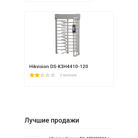
Hikvision DS-K3H4410-120
1
2
3
4
5
0 мнение
Лучшие продажи