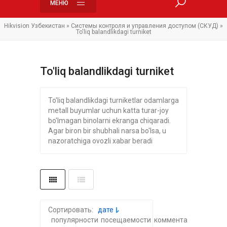
МЕНЮ
Hikvision Узбекистан
»
Системы контроля и управления доступом (СКУД)
»
To'liq balandlikdagi turniket
To'liq balandlikdagi turniket
To'liq balandlikdagi turniketlar odamlarga
metall buyumlar uchun katta turar-joy
bo'lmagan binolarni ekranga chiqaradi.
Agar biron bir shubhali narsa bo'lsa, u
nazoratchiga ovozli xabar beradi
Сортировать:
дате
популярности
посещаемости
комментариям
алфа