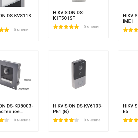
HIKVISION DS‐
ION DS‐KV8113‐
HIKVIS
K1T501SF
IME1
1
2
3
4
5
0 мнение
0 мнение
80
1
2
3
4
5
10
ION DS-KD8003-
HIKVISION DS‐KV6103‐
HIKVIS
астенное
PE1 (B)
E6
ние
0 мнение
1
2
3
4
5
60
0 мнение
1
2
3
4
5