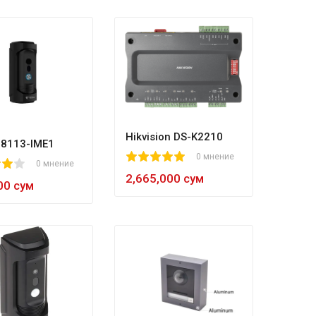
Hikvision DS-K2210
B8113-IME1
0
1
2
3
4
5
0 мнение
0 мнение
2,665,000 сум
00 сум