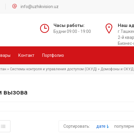
info@uzhikvision.uz
Часы работы:
Наш ад
Будни 09:00 - 19:00
г.Ташке
2-й квар
Бизнес-
овары
Контакт
Портфолио
стан
»
Системы контроля и управления доступом (СКУД)
»
Домофоны и СКУД
и вызова
Сортировать:
дате
популярн