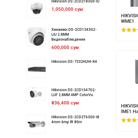
Hikvision DS-2CD2183G0-IU
1,050,000 сум
HIKVIS
WME1
100
Хиквижн DS-2CD1343G2-
100
1
2
3
4
5
LIU 2.8MM
Видеонаблюдение
600,000 сум
Hikvision DS-7332HUHI-K4
Hikvision DS-2CD1047G2-
LUF 2.8MM 4MP ColorVu
836,400 сум
HIKVIS
IME1 Н
крепле
Hikvision DS-2CD2T63G0-I8
80
1
2
3
4
5
80
4mm 6mp İR 80m