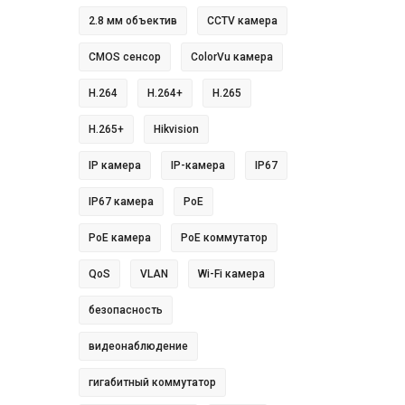
2.8 мм объектив
CCTV камера
CMOS сенсор
ColorVu камера
H.264
H.264+
H.265
H.265+
Hikvision
IP камера
IP-камера
IP67
IP67 камера
PoE
PoE камера
PoE коммутатор
QoS
VLAN
Wi-Fi камера
безопасность
видеонаблюдение
гигабитный коммутатор