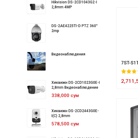
Hikvision DS-2CD1043G2-I
2,8mm 4MP
DS-2AE4225TI-D PTZ 360°
2mp
Видеонаблюдения
7ST-S1
60
1
2
3
4
5
80
2,711,
Хиквижн DS-2CD1023G0E-I
2,8mm Видеонаблюдение
338,000 сум
Хиквижн DS-2CD2443G0E-
I(C) 2,8mm
578,500 сум