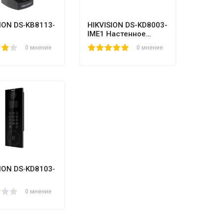
ION DS‐KB8113‐
HIKVISION DS-KD8003-
IME1 Настенное
крепление
0
0 мнение
1
2
3
4
5
0 мнение
ION DS‐KD8103‐
0 мнение