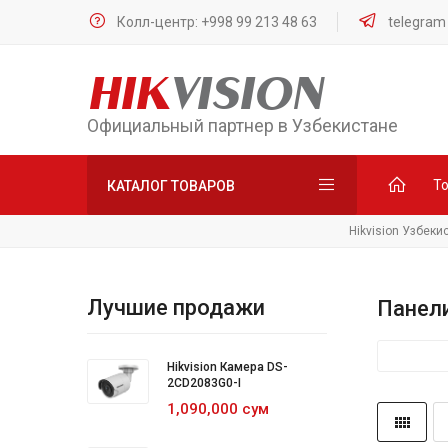
Колл-центр: +998 99 213 48 63
telegram
HIK
VISION
Официальный партнер в Узбекистане
Т
КАТАЛОГ ТОВАРОВ
Hikvision Узбеки
Лучшие продажи
Панел
Hikvision Камера DS-
2CD2083G0-I
1,090,000 сум