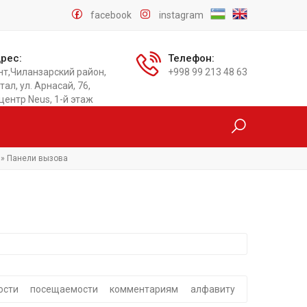
facebook
instagram
рес:
Телефон:
нт,Чиланзарский район,
+998 99 213 48 63
тал, ул. Арнасай, 76,
центр Neus, 1-й этаж
» Панели вызова
ости
посещаемости
комментариям
алфавиту