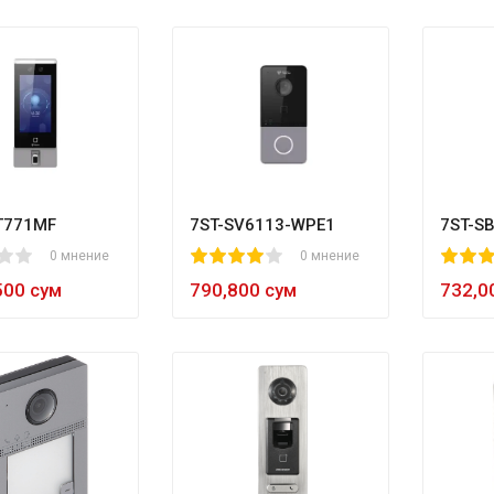
T771MF
7ST-SV6113-WPE1
7ST-S
10
0 мнение
1
2
3
4
5
80
0 мнение
1
2
3
4
5
500 сум
790,800 сум
732,0