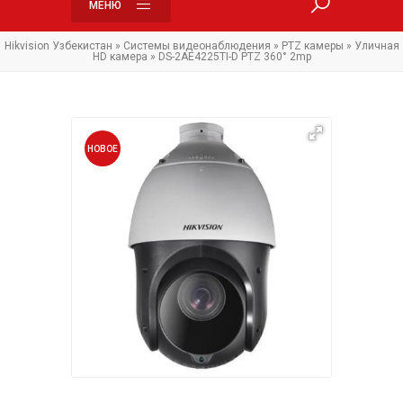
МЕНЮ
Hikvision Узбекистан
»
Системы видеонаблюдения
»
PTZ камеры
»
Уличная
HD камера
» DS-2AE4225TI-D PTZ 360° 2mp
НОВОЕ