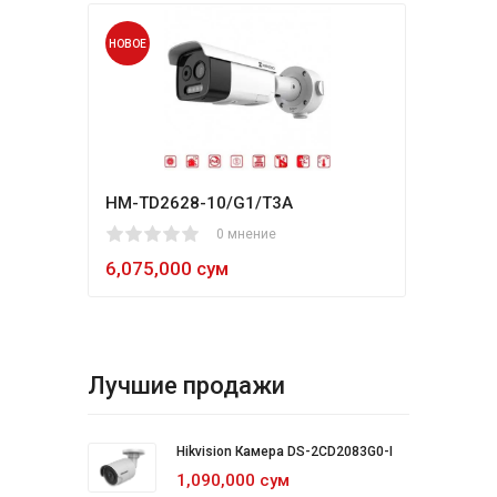
НОВОЕ
НОВО
HM-TD2628-10/G1/T3A
Hikv
1
2
3
4
5
0 мнение
80
1
2
3
4
5
6,075,000 сум
5,4
Лучшие продажи
Hikvision Камера DS-2CD2083G0-I
1,090,000 сум