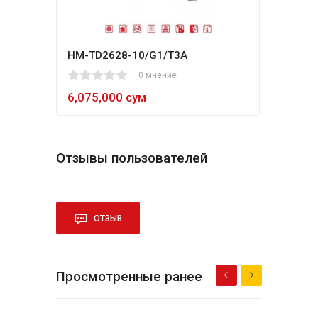
HM-TD2628-10/G1/T3A
Hikv
1
2
3
4
5
0 мнение
80
1
2
3
4
5
6,075,000 сум
5,4
Отзывы пользователей
ОТЗЫВ
Просмотренные ранее