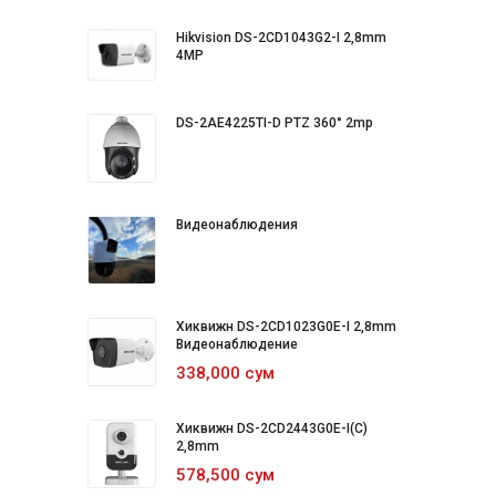
Hikvision DS-2CD1043G2-I 2,8mm
4MP
DS-2AE4225TI-D PTZ 360° 2mp
Видеонаблюдения
Хиквижн DS-2CD1023G0E-I 2,8mm
Видеонаблюдение
338,000 сум
Хиквижн DS-2CD2443G0E-I(C)
2,8mm
578,500 сум