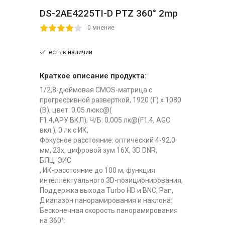
DS-2AE4225TI-D PTZ 360° 2mp
2
3
4
5
0 мнение
есть в наличии
Краткое описание продукта:
1/2,8-дюймовая CMOS-матрица с
прогрессивной разверткой, 1920 (Г) x 1080
(В), цвет: 0,05 люкс@(
F1.4,АРУ ВКЛ); Ч/Б: 0,005 лк@(F1.4, AGC
вкл.), 0 лк с ИК,
Фокусное расстояние: оптический 4-92,0
мм, 23x, цифровой зум 16X, 3D DNR,
БЛЦ, ЭИС
, ИК-расстояние до 100 м, функция
интеллектуального 3D-позиционирования,
Поддержка выхода Turbo HD и BNC, Pan,
Диапазон панорамирования и наклона:
Бесконечная скорость панорамирования
на 360°: