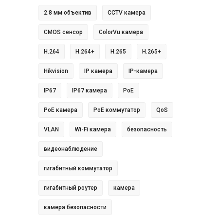
2.8 мм объектив
CCTV камера
CMOS сенсор
ColorVu камера
H.264
H.264+
H.265
H.265+
Hikvision
IP камера
IP-камера
IP67
IP67 камера
PoE
PoE камера
PoE коммутатор
QoS
VLAN
Wi-Fi камера
безопасность
видеонаблюдение
гигабитный коммутатор
гигабитный роутер
камера
камера безопасности