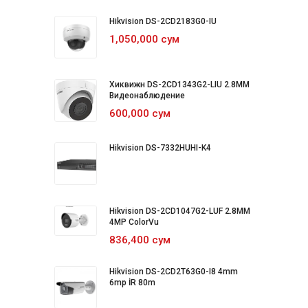
Hikvision DS-2CD2183G0-IU
1,050,000 сум
Хиквижн DS-2CD1343G2-LIU 2.8MM
Видеонаблюдение
600,000 сум
Hikvision DS-7332HUHI-K4
Hikvision DS-2CD1047G2-LUF 2.8MM
4MP ColorVu
836,400 сум
Hikvision DS-2CD2T63G0-I8 4mm
6mp İR 80m