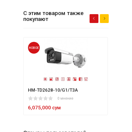
С этим товаром также
покупают
НОВОЕ
НОВО
HM-TD2628-10/G1/T3A
Hikv
1
2
3
4
5
0 мнение
80
1
2
3
4
5
6,075,000 сум
5,4