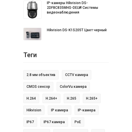
IP-камеры Hikvision DS-
2DF8C835MHS-DELW Системы
видеонаблюдения
Hikvision DS-K1S205T Цвет черный
Теги
2.8 мм объектив
CCTV камера
CMOS сенсор
ColorVu камера
H.264
H.264+
H.265
H.265+
Hikvision
IP камера
IP-камера
IP67
IP67 камера
PoE