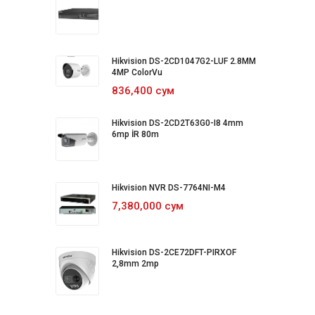
Hikvision DS-2CD1047G2-LUF 2.8MM
4MP ColorVu
836,400 сум
Hikvision DS-2CD2T63G0-I8 4mm
6mp İR 80m
Hikvision NVR DS-7764NI-M4
7,380,000 сум
Hikvision DS-2CE72DFT-PIRXOF
2,8mm 2mp