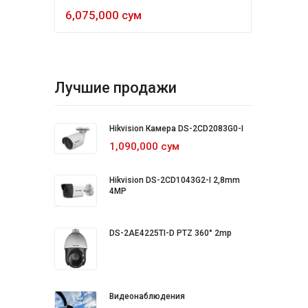
6,075,000 сум
5,4
Лучшие продажи
Hikvision Камера DS-2CD2083G0-I
1,090,000 сум
Hikvision DS-2CD1043G2-I 2,8mm
4MP
DS-2AE4225TI-D PTZ 360° 2mp
Видеонаблюдения