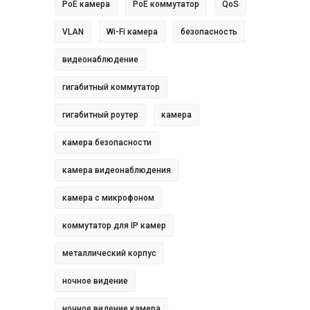
PoE камера
PoE коммутатор
QoS
VLAN
Wi-Fi камера
безопасность
видеонаблюдение
гигабитный коммутатор
гигабитный роутер
камера
камера безопасности
камера видеонаблюдения
камера с микрофоном
коммутатор для IP камер
металлический корпус
ночное видение
ночное видение камера