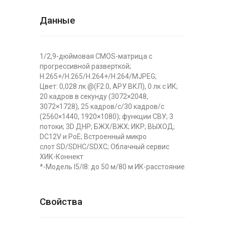
Данные
1/2,9-дюймовая CMOS-матрица с
прогрессивной разверткой;
H.265+/H.265/H.264+/H.264/MJPEG;
Цвет: 0,028 лк @(F2.0, АРУ ВКЛ), 0 лк с ИК;
20 кадров в секунду (3072×2048,
3072×1728), 25 кадров/с/30 кадров/с
(2560×1440, 1920×1080); функции СВУ; 3
потоки; 3D ДНР; БЖХ/ВЖХ; ИКР; ВЫХОД;
DC12V и PoE; Встроенный микро
слот SD/SDHC/SDXC; Облачный сервис
ХИК-Коннект
*-Модель I5/I8: до 50 м/80 м ИК-расстояние
Свойства