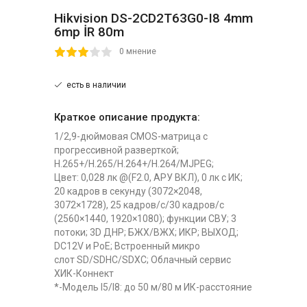
Hikvision DS-2CD2T63G0-I8 4mm
6mp İR 80m
2
3
4
5
0 мнение
есть в наличии
Краткое описание продукта:
1/2,9-дюймовая CMOS-матрица с
прогрессивной разверткой;
H.265+/H.265/H.264+/H.264/MJPEG;
Цвет: 0,028 лк @(F2.0, АРУ ВКЛ), 0 лк с ИК;
20 кадров в секунду (3072×2048,
3072×1728), 25 кадров/с/30 кадров/с
(2560×1440, 1920×1080); функции СВУ; 3
потоки; 3D ДНР; БЖХ/ВЖХ; ИКР; ВЫХОД;
DC12V и PoE; Встроенный микро
слот SD/SDHC/SDXC; Облачный сервис
ХИК-Коннект
*-Модель I5/I8: до 50 м/80 м ИК-расстояние