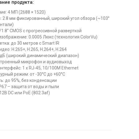
ание продукта:
е: 4 МП (2688 × 1520)
: 2.8 мм фиксированный, широкий угол обзора (~103°
онтали)
/1.8” CMOS с прогрессивной разверткой
изображение: 0.0005 Люкс (технология ColorVu)
тка: до 30 метров с Smart IR
део: H.265+, H.265, H.264+, H.264
 дБ (широкий динамический диапазон)
строенный микрофон и аудиовыход
нтерфейс: 1 x RJ-45, 10/100М Ethernet
урный режим: от -30°C до +60°C
ь: до 95%, без конденсации
P67 – защита от воды и пыли
12В DC или PoE (802.3af)