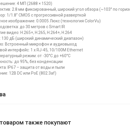
ешение: 4 МП (2688 × 1520)
ктив: 2.8 мм фиксированный, широкий угол обзора (~103° по гориз
ор: 1/1.8” CMOS с прогрессивной разверткой
ное изображение: 0.0005 Люкс (технология ColorVu)
одсветка: до 30 метров с Smart IR
ие видео: H.265+, H.265, H.264+, H.264
 130 дБ (широкий динамический диапазон)
о: Встроенный микрофон и аудиовыход
вой интерфейс: 1 x RJ-45, 10/100М Ethernet
ературный режим: от -30°C до +60°C
ность: до 95%, без конденсации
та: IP67 – защита от воды и пыли
ние: 12В DC или PoE (802.3af)
ва
 товаром также покупают