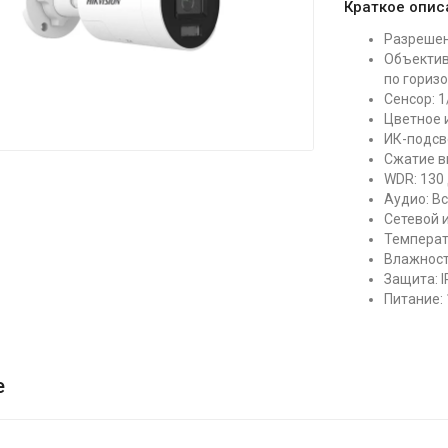
Краткое опис
Разрешени
Объектив
по гориз
Сенсор: 1
Цветное 
ИК-подсве
Сжатие ви
WDR: 130
Аудио: В
Сетевой и
Температ
Влажност
Защита: I
Питание: 
е