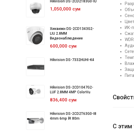
Hikvision DS-2CD2183G0-IU
Разр
1,050,000 сум
Объе
Сенс
Цвет
ИК-п
Хиквижн DS-2CD1343G2-
Сжат
LIU 2.8MM
Видеонаблюдение
WDR:
Ауди
600,000 сум
Сете
Темп
Hikvision DS-7332HUHI-K4
Влаж
Защи
Пита
Hikvision DS-2CD1047G2-
LUF 2.8MM 4MP ColorVu
Свойст
836,400 сум
Hikvision DS-2CD2T63G0-I8
4mm 6mp İR 80m
С этим