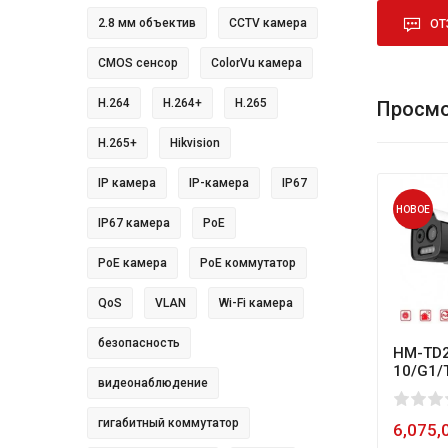
2.8 мм объектив
CCTV камера
ОТ
CMOS сенсор
ColorVu камера
H.264
H.264+
H.265
Просмо
H.265+
Hikvision
IP камера
IP-камера
IP67
НОВОЕ
IP67 камера
PoE
PoE камера
PoE коммутатор
QoS
VLAN
Wi-Fi камера
безопасность
HM-TD2
10/G1/
видеонаблюдение
0
1
2
3
4
5
80
гигабитный коммутатор
6,075,