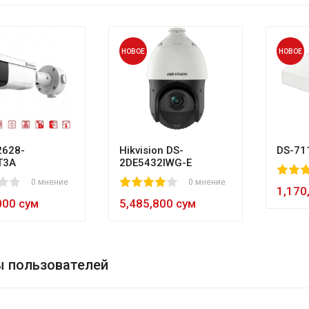
НОВОЕ
НОВОЕ
628-
Hikvision DS-
DS-71
T3A
2DE5432IWG-E
80
1
2
3
4
5
0 мнение
1
2
3
4
5
0 мнение
60
1,170
000 сум
5,485,800 сум
 пользователей