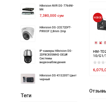
Hikvision NVR DS-7764NI-
M4
7,380,000 сум
НОВОЕ
Hikvision DS-2CE72DFT-
PIRXOF 2,8mm 2mp
IP-камеры Hikvision DS-
HM-TD2
2DF8C835MHS-DELW
10/G1/
Системы
видеонаблюдения
0
1
2
3
4
5
80
6,075,
Hikvision DS-K1S205T Цвет
черный
Отзывы
Теги