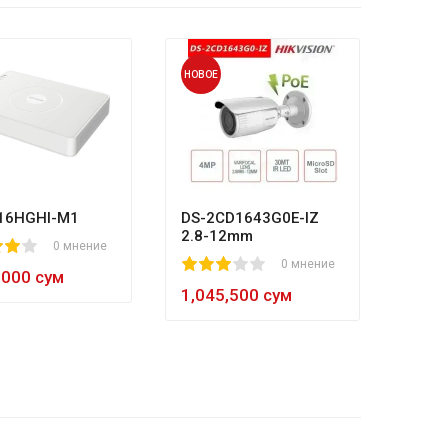
НОВОЕ
НОВОЕ
HL-N
80
1
2
3
4
5
8
984,
16HGHI-M1
DS-2CD1643G0E-IZ
2.8-12mm
0 мнение
1
2
3
4
5
0 мнение
,000 сум
1,045,500 сум