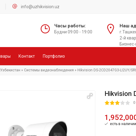
info@uzhikvision.uz
Часы работы:
Наш ад
Будни 09:00 - 19:00
г.Ташке
2-й квар
Бизнес-
овары
Контакт
Портфолио
n Узбекистан
»
Системы видеонаблюдения
» Hikvision DS-2CD2047G3-LI2UY/S
Hikvisio
60
1
2
3
4
5
0
1,952,00
есть в наличи