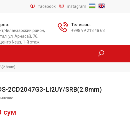
facebook
instagram
рес:
Телефон:
нт,Чиланзарский район,
+998 99 213 48 63
тал, ул. Арнасай, 76,
центр Neus, 1-й этаж
RB(2.8mm)
n DS-2CD2047G3-LI2UY/SRB(2.8mm)
 мнение
0 сум
и