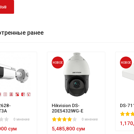
ЗЫВ
тренные ранее
НОВОЕ
НОВОЕ
628-
Hikvision DS-
DS-71
T3A
2DE5432IWG-E
80
1
2
3
4
5
0 мнение
1
2
3
4
5
0 мнение
60
1,170
000 сум
5,485,800 сум