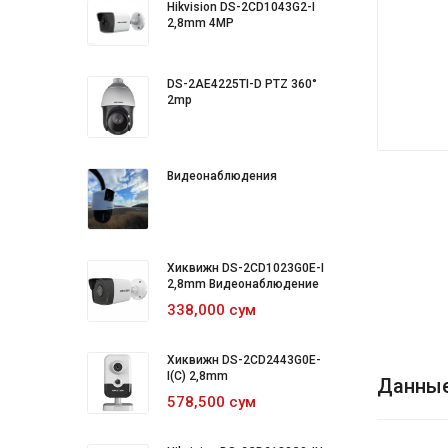
Hikvision DS-2CD1043G2-I
2,8mm 4MP
DS-2AE4225TI-D PTZ 360°
2mp
Видеонаблюдения
Хиквижн DS-2CD1023G0E-I
2,8mm Видеонаблюдение
338,000 сум
Хиквижн DS-2CD2443G0E-
I(C) 2,8mm
Данны
578,500 сум