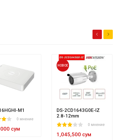
НОВОЕ
НОВОЕ
HL-N
80
1
2
3
4
5
8
984,
16HGHI-M1
DS-2CD1643G0E-IZ
2.8-12mm
0 мнение
1
2
3
4
5
0 мнение
,000 сум
1,045,500 сум