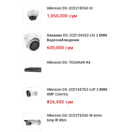
Hikvision DS-2CD2183G0-IU
1,050,000 сум
Хиквижн DS-2CD1343G2-LIU 2.8MM
Видеонаблюдение
600,000 сум
Hikvision DS-7332HUHI-K4
Hikvision DS-2CD1047G2-LUF 2.8MM
4MP ColorVu
836,400 сум
Hikvision DS-2CD2T63G0-I8 4mm
6mp İR 80m