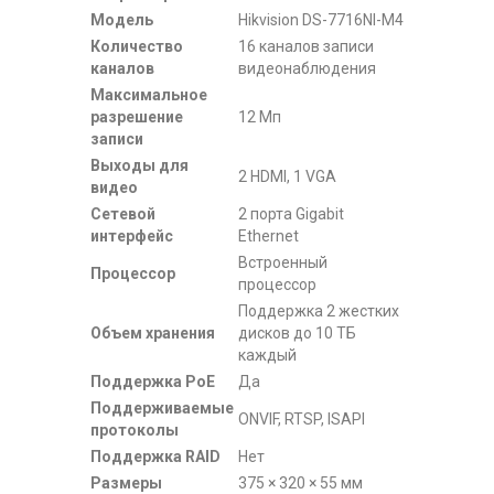
Модель
Hikvision DS-7716NI-M4
Количество
16 каналов записи
каналов
видеонаблюдения
Максимальное
разрешение
12 Мп
записи
Выходы для
2 HDMI, 1 VGA
видео
Сетевой
2 порта Gigabit
интерфейс
Ethernet
Встроенный
Процессор
процессор
Поддержка 2 жестких
Объем хранения
дисков до 10 ТБ
каждый
Поддержка PoE
Да
Поддерживаемые
ONVIF, RTSP, ISAPI
протоколы
Поддержка RAID
Нет
Размеры
375 × 320 × 55 мм