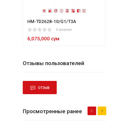
HM-TD2628-10/G1/T3A
Hikv
1
2
3
4
5
0 мнение
80
1
2
3
4
5
6,075,000 сум
5,4
Отзывы пользователей
ОТЗЫВ
Просмотренные ранее