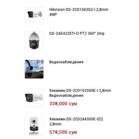
Hikvision DS-2CD1043G2-I 2,8mm
4MP
DS-2AE4225TI-D PTZ 360° 2mp
Видеонаблюдения
Хиквижн DS-2CD1023G0E-I 2,8mm
Видеонаблюдение
338,000 сум
Хиквижн DS-2CD2443G0E-I(C)
2,8mm
578,500 сум