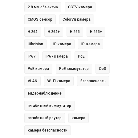
2.8 мм объектив
CCTV камера
CMOS сенсор
ColorVu камера
H.264
H.264+
H.265
H.265+
Hikvision
IP камера
IP-камера
IP67
IP67 камера
PoE
PoE камера
PoE коммутатор
QoS
VLAN
Wi-Fi камера
безопасность
видеонаблюдение
гигабитный коммутатор
гигабитный роутер
камера
камера безопасности