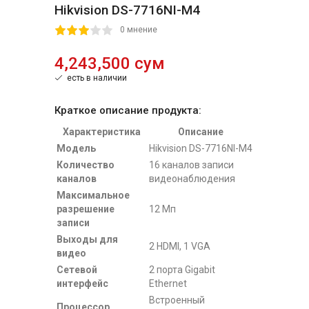
Hikvision DS-7716NI-M4
2
3
4
5
0 мнение
4,243,500 сум
есть в наличии
Краткое описание продукта:
Характеристика
Описание
Модель
Hikvision DS-7716NI-M4
Количество
16 каналов записи
каналов
видеонаблюдения
Максимальное
разрешение
12 Мп
записи
Выходы для
2 HDMI, 1 VGA
видео
Сетевой
2 порта Gigabit
интерфейс
Ethernet
Встроенный
Процессор