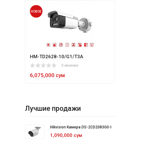
НОВОЕ
НОВО
HM-TD2628-10/G1/T3A
Hikv
1
2
3
4
5
0 мнение
80
1
2
3
4
5
6,075,000 сум
5,4
Лучшие продажи
Hikvision Камера DS-2CD2083G0-I
1,090,000 сум