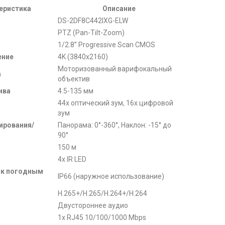
еристика
Описание
DS-2DF8C442IXG-ELW
PTZ (Pan-Tilt-Zoom)
1/2.8” Progressive Scan CMOS
ение
4K (3840x2160)
Моторизованный варифокальный
а
объектив
ива
4.5-135 мм
44x оптический зум, 16x цифровой
зум
ирования/
Панорама: 0°-360°, Наклон: -15° до
90°
150 м
4x IR LED
 к погодным
IP66 (наружное использование)
H.265+/H.265/H.264+/H.264
Двустороннее аудио
1x RJ45 10/100/1000 Mbps