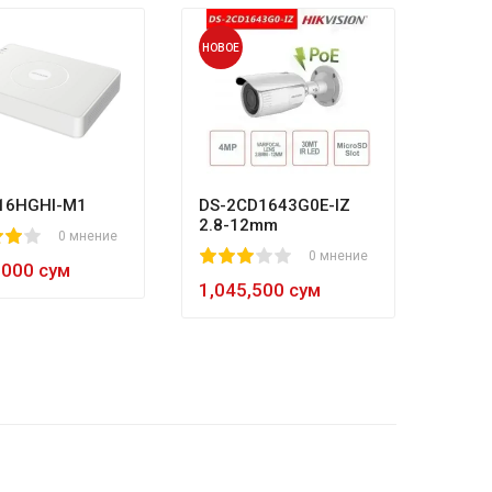
НОВОЕ
НОВОЕ
HL-N
80
1
2
3
4
5
8
984,
16HGHI-M1
DS-2CD1643G0E-IZ
2.8-12mm
0 мнение
1
2
3
4
5
0 мнение
,000 сум
1,045,500 сум