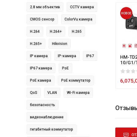
2.8 мм объектив
CCTV камера
НОВОЕ
CMOS сенсор
ColorVu камера
H.264
H.264+
H.265
H.265+
Hikvision
IP камера
IP-камера
IP67
HM-TD2
10/G1/
IP67 камера
PoE
0
1
2
3
4
5
80
6,075,
PoE камера
PoE коммутатор
QoS
VLAN
Wi-Fi камера
безопасность
Отзывы
видеонаблюдение
гигабитный коммутатор
ОТ