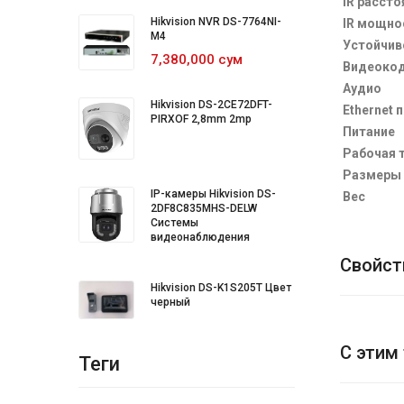
IR рассто
Hikvision NVR DS-7764NI-
IR мощно
M4
Устойчив
7,380,000 сум
Видеоко
Аудио
Hikvision DS-2CE72DFT-
Ethernet 
PIRXOF 2,8mm 2mp
Питание
Рабочая 
Размеры
IP-камеры Hikvision DS-
Вес
2DF8C835MHS-DELW
Системы
видеонаблюдения
Свойст
Hikvision DS-K1S205T Цвет
черный
С этим
Теги