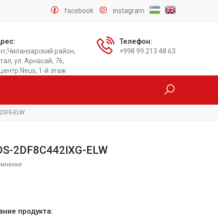
facebook
instagram
рес:
Телефон:
нт,Чиланзарский район,
+998 99 213 48 63
тал, ул. Арнасай, 76,
центр Neus, 1-й этаж
42IXG-ELW
n DS-2DF8C442IXG-ELW
 мнение
и
ание продукта: