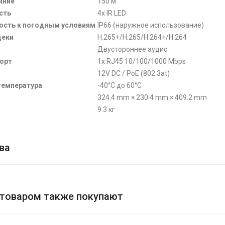
яние
150 м
сть
4x IR LED
ость к погодным условиям
IP66 (наружное использование)
деки
H.265+/H.265/H.264+/H.264
Двустороннее аудио
порт
1x RJ45 10/100/1000 Mbps
12V DC / PoE (802.3at)
температура
-40°C до 60°C
324.4 mm × 230.4 mm × 409.2 mm
9.3 кг
ва
 товаром также покупают