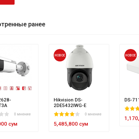
тренные ранее
НОВОЕ
НОВОЕ
628-
Hikvision DS-
DS-71
T3A
2DE5432IWG-E
80
1
2
3
4
5
0 мнение
1
2
3
4
5
0 мнение
60
1,170
000 сум
5,485,800 сум