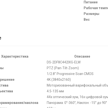
Питание
Рабочая темп
Размеры
Вес
е
Характеристика
Описание
DS-2DF8C442IXG-ELW
ры
PTZ (Pan-Tilt-Zoom)
1/2.8” Progressive Scan CMOS
зрешение
4K (3840x2160)
ктива
Моторизованный варифокальный об
ъектива
4.5-135 мм
44x оптический зум, 16x цифровой зу
орамирования/наклона
Панорама: 0°-360°, Наклон: -15° до 90°