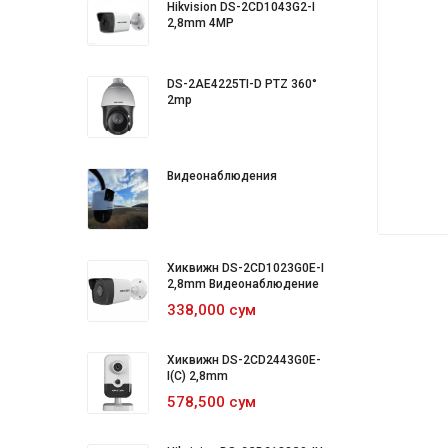
Hikvision DS-2CD1043G2-I
2,8mm 4MP
DS-2AE4225TI-D PTZ 360°
2mp
Видеонаблюдения
Хиквижн DS-2CD1023G0E-I
2,8mm Видеонаблюдение
338,000 сум
Хиквижн DS-2CD2443G0E-
I(C) 2,8mm
578,500 сум