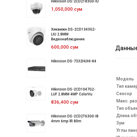
Hikvision DS-2CD2183G0-IU
1,050,000 сум
Хиквижн DS-2CD1343G2-
LIU 2.8MM
Видеонаблюдение
600,000 сум
Данны
Hikvision DS-7332HUHI-K4
Модель
Тип каме
Hikvision DS-2CD1047G2-
Сенсор
LUF 2.8MM 4MP ColorVu
Макс. ра
836,400 сум
Тип объе
Длина об
Hikvision DS-2CD2T63G0-I8
4mm 6mp İR 80m
Зум
Углы пан