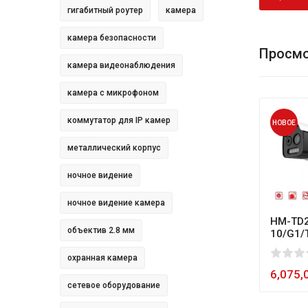
гигабитный роутер
камера
камера безопасности
Просмо
камера видеонаблюдения
камера с микрофоном
коммутатор для IP камер
НОВОЕ
металлический корпус
ночное видение
ночное видение камера
HM-TD2
объектив 2.8 мм
10/G1/
0
1
2
3
4
5
80
охранная камера
6,075,
сетевое оборудование