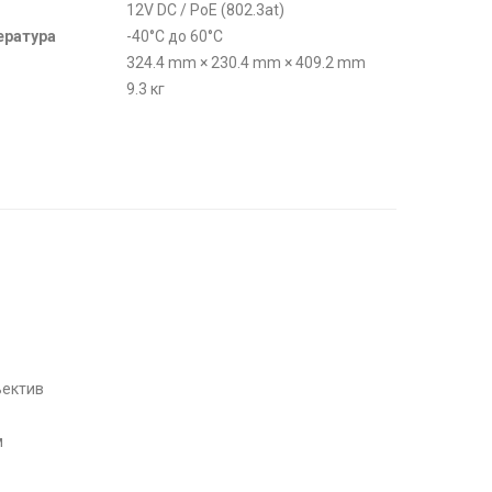
12V DC / PoE (802.3at)
ература
-40°C до 60°C
324.4 mm × 230.4 mm × 409.2 mm
9.3 кг
ъектив
м