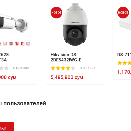
НОВОЕ
НОВОЕ
628-
Hikvision DS-
DS-71
T3A
2DE5432IWG-E
80
1
2
3
4
5
0 мнение
1
2
3
4
5
0 мнение
60
1,170
000 сум
5,485,800 сум
 пользователей
ЗЫВ