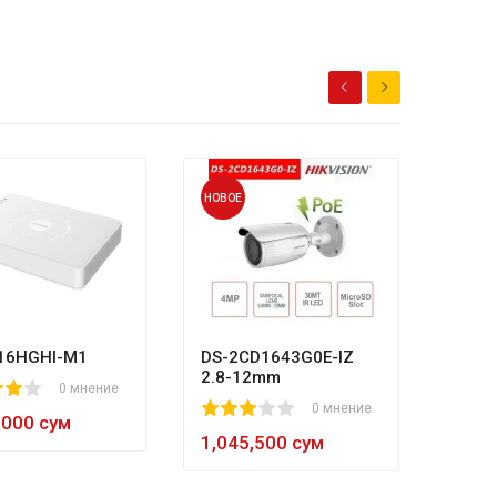
НОВОЕ
НОВОЕ
HL-N
80
1
2
3
4
5
8
984,
16HGHI-M1
DS-2CD1643G0E-IZ
2.8-12mm
0 мнение
1
2
3
4
5
0 мнение
,000 сум
1,045,500 сум