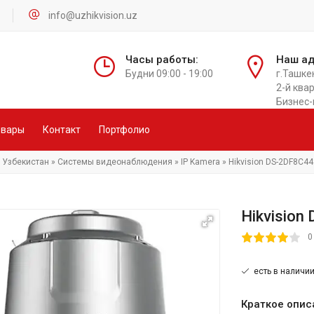
info@uzhikvision.uz
Часы работы:
Наш ад
Будни 09:00 - 19:00
г.Ташке
2-й квар
Бизнес-
овары
Контакт
Портфолио
n Узбекистан
»
Системы видеонаблюдения
»
IP Kamera
» Hikvision DS-2DF8C4
Hikvisio
80
1
2
3
4
5
0
есть в наличи
Краткое опис