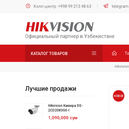
Колл-центр: +998 99 213 48 63
telegram
HIK
VISION
Официальный партнер в Узбекистане
Т
КАТАЛОГ ТОВАРОВ
Hikvisio
Лучшие продажи
НОВОЕ
Hikvision Камера DS-
2CD2083G0-I
1,090,000 сум