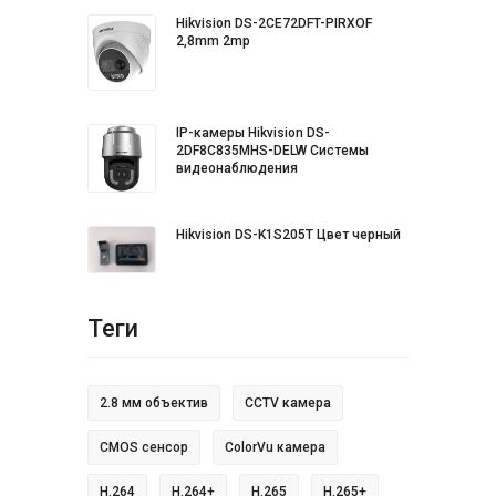
Hikvision DS-2CE72DFT-PIRXOF
2,8mm 2mp
IP-камеры Hikvision DS-
2DF8C835MHS-DELW Системы
видеонаблюдения
Hikvision DS-K1S205T Цвет черный
Теги
2.8 мм объектив
CCTV камера
CMOS сенсор
ColorVu камера
H.264
H.264+
H.265
H.265+