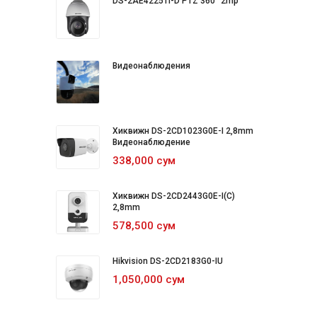
DS-2AE4225TI-D PTZ 360° 2mp
Видеонаблюдения
Хиквижн DS-2CD1023G0E-I 2,8mm
Видеонаблюдение
338,000 сум
Хиквижн DS-2CD2443G0E-I(C)
2,8mm
578,500 сум
Hikvision DS-2CD2183G0-IU
1,050,000 сум