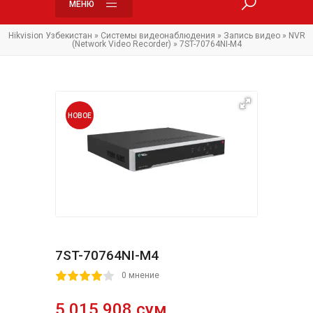
МЕНЮ
Hikvision Узбекистан
»
Системы видеонаблюдения
»
Запись видео
»
NVR
(Network Video Recorder)
» 7ST-70764NI-M4
НОВОЕ
7ST-70764NI-M4
2
3
4
5
0 мнение
5,015,908 сум