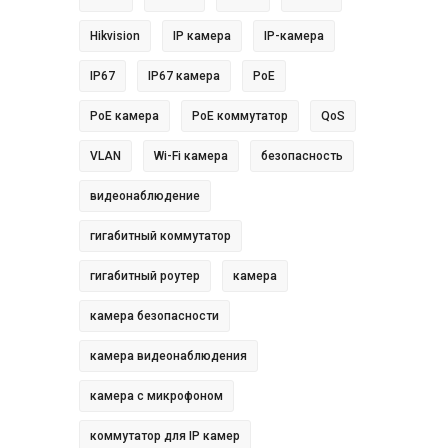
Hikvision
IP камера
IP-камера
IP67
IP67 камера
PoE
PoE камера
PoE коммутатор
QoS
VLAN
Wi-Fi камера
безопасность
видеонаблюдение
гигабитный коммутатор
гигабитный роутер
камера
камера безопасности
камера видеонаблюдения
камера с микрофоном
коммутатор для IP камер