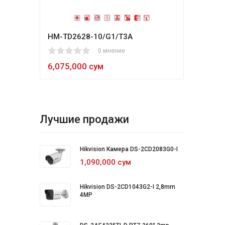
HM-TD2628-10/G1/T3A
Hikv
1
2
3
4
5
0 мнение
80
1
2
3
4
5
6,075,000 сум
5,4
Лучшие продажи
Hikvision Камера DS-2CD2083G0-I
1,090,000 сум
Hikvision DS-2CD1043G2-I 2,8mm
4MP