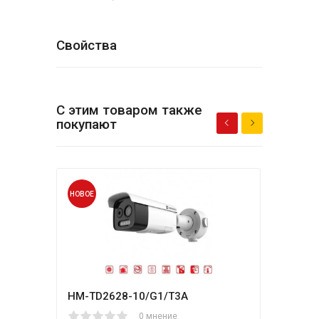
Свойства
С этим товаром также
покупают
НОВОЕ
НОВО
HM-TD2628-10/G1/T3A
Hikv
1
2
3
4
5
0 мнение
80
1
2
3
4
5