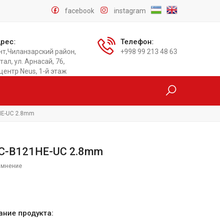
facebook
instagram
рес:
Телефон:
нт,Чиланзарский район,
+998 99 213 48 63
тал, ул. Арнасай, 76,
центр Neus, 1-й этаж
HE-UC 2.8mm
PC-B121HE-UC 2.8mm
 мнение
и
ание продукта: