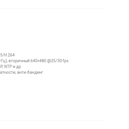
65/H.264
0 Гц); вторичный 640×480 @25/30 fps
P, NTP и др.
атности, анти-бандинг