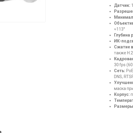
Датчик:
1
Разреше
Минимал
Объектив
≈113°
Глубина 
ИК-подсв
Сжатие в
также H.
Кадровая
30 fps (6
Сеть:
PoE 
DNS, RTSP
Улучшен
маска пр
Корпус:
п
Температ
Размеры
е