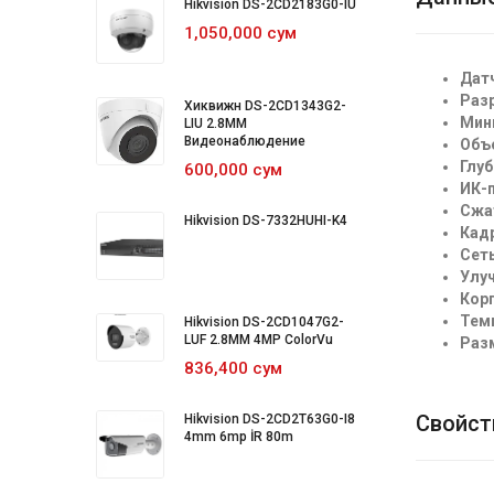
Hikvision DS-2CD2183G0-IU
1,050,000 сум
Дат
Раз
Хиквижн DS-2CD1343G2-
Мин
LIU 2.8MM
Видеонаблюдение
Объ
Глуб
600,000 сум
ИК-
Сжа
Hikvision DS-7332HUHI-K4
Кад
Сеть
Улу
Корп
Тем
Hikvision DS-2CD1047G2-
LUF 2.8MM 4MP ColorVu
Раз
836,400 сум
Свойст
Hikvision DS-2CD2T63G0-I8
4mm 6mp İR 80m