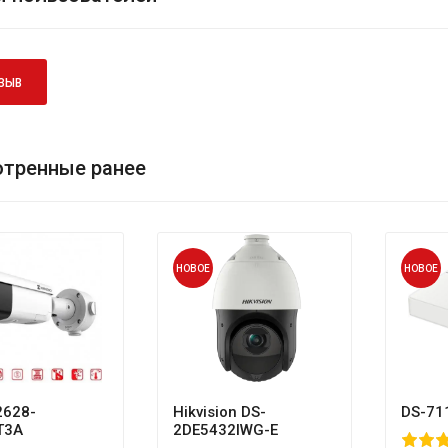
ЗЫВ
тренные ранее
НОВОЕ
НОВОЕ
628-
Hikvision DS-
DS-71
T3A
2DE5432IWG-E
80
1
2
3
4
5