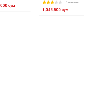
1
2
3
4
5
0 мнение
,000 сум
1,045,500 сум