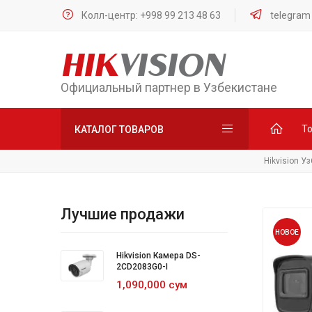
Колл-центр: +998 99 213 48 63
telegram
HIK
VISION
Официальный партнер в Узбекистане
Т
КАТАЛОГ ТОВАРОВ
Hikvision У
Лучшие продажи
НОВОЕ
Hikvision Камера DS-
2CD2083G0-I
1,090,000 сум