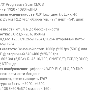
/3″ Progressive Scan CMOS
ние:
1920 × 1080 Full HD
ьная освещённость:
0.01 Lux (цвет), 0 Lux с ИК
:
2.8 мм, F2.2, угол обзора гор. ≈97°, верт. ≈54°, диаг.
резкости:
от 0.8 м до бесконечности
етка:
EXIR до ≈20 м, 850 нм
идео:
H.265+/H.265/H.264+/H.264; вторичный поток
265/H.264
 частота:
Основной поток: 1080p @25 fps (50 Гц) или
0 Гц); вторичный 640×480 @25/30 fps
802.3af (6,5 Вт); RJ45 10/100; ONVIF S/T; TCP/IP, DHCP,
, NTP и др.
ия изображения:
цифровой WDR, BLC, HLC, 3D-DNR,
иватности, анти-бандинг
ластик, степень защиты IP67
ура работы:
–30 °C…+45 °C
:
138.8×60.9×57.9 мм; вес ~160 г