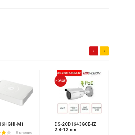
НОВОЕ
НОВОЕ
HL-N
80
1
2
3
4
5
8
984,
16HGHI-M1
DS-2CD1643G0E-IZ
2.8-12mm
0 мнение