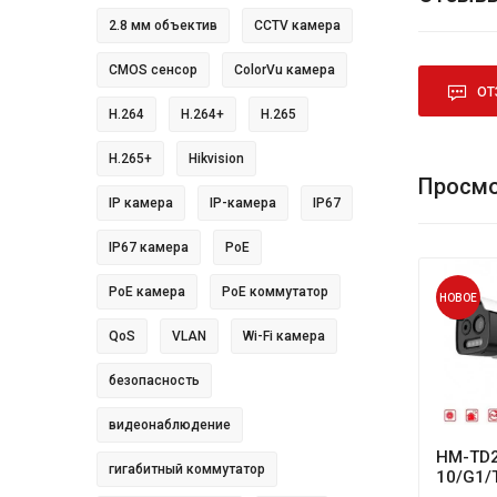
2.8 мм объектив
CCTV камера
CMOS сенсор
ColorVu камера
ОТ
H.264
H.264+
H.265
H.265+
Hikvision
Просмо
IP камера
IP-камера
IP67
IP67 камера
PoE
PoE камера
PoE коммутатор
НОВОЕ
QoS
VLAN
Wi-Fi камера
безопасность
видеонаблюдение
HM-TD2
гигабитный коммутатор
10/G1/