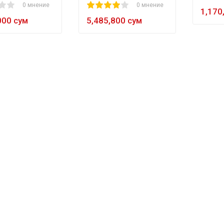
0 мнение
1
2
3
4
5
0 мнение
60
1,170
000 сум
5,485,800 сум