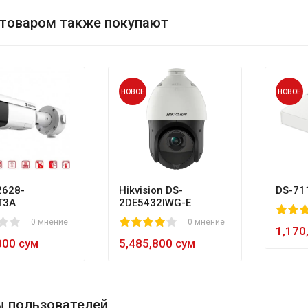
 товаром также покупают
НОВОЕ
НОВОЕ
628-
Hikvision DS-
DS-71
T3A
2DE5432IWG-E
80
1
2
3
4
5
0 мнение
1
2
3
4
5
0 мнение
60
1,170
000 сум
5,485,800 сум
 пользователей