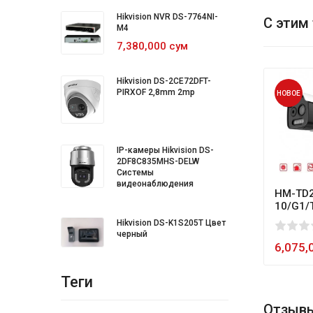
Hikvision NVR DS-7764NI-
С этим
M4
7,380,000 сум
Hikvision DS-2CE72DFT-
PIRXOF 2,8mm 2mp
НОВОЕ
IP-камеры Hikvision DS-
2DF8C835MHS-DELW
Системы
видеонаблюдения
HM-TD2
10/G1/
Hikvision DS-K1S205T Цвет
0
1
2
3
4
5
80
черный
6,075,
Теги
Отзывы