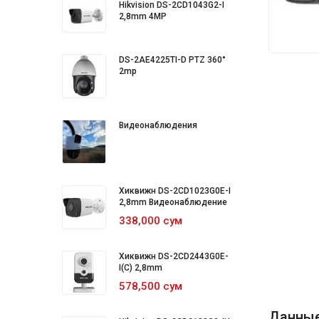
Hikvision DS-2CD1043G2-I
2,8mm 4MP
DS-2AE4225TI-D PTZ 360°
2mp
Видеонаблюдения
Хиквижн DS-2CD1023G0E-I
2,8mm Видеонаблюдение
338,000 сум
Хиквижн DS-2CD2443G0E-
I(C) 2,8mm
578,500 сум
Данны