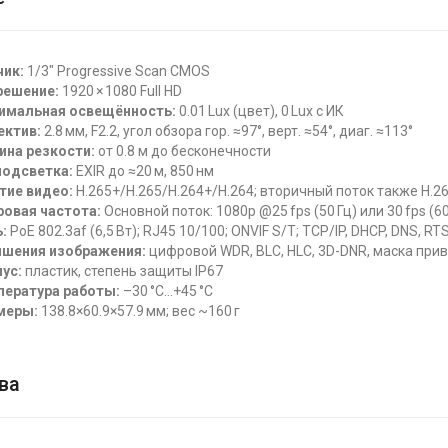
чик:
1/3″ Progressive Scan CMOS
решение:
1920 × 1080 Full HD
имальная освещённость:
0.01 Lux (цвет), 0 Lux с ИК
ектив:
2.8 мм, F2.2, угол обзора гор. ≈97°, верт. ≈54°, диаг. ≈113°
ина резкости:
от 0.8 м до бесконечности
подсветка:
EXIR до ≈20 м, 850 нм
тие видео:
H.265+/H.265/H.264+/H.264; вторичный поток также H.2
ровая частота:
Основной поток: 1080p @25 fps (50 Гц) или 30 fps (6
:
PoE 802.3af (6,5 Вт); RJ45 10/100; ONVIF S/T; TCP/IP, DHCP, DNS, RTS
чшения изображения:
цифровой WDR, BLC, HLC, 3D-DNR, маска прив
ус:
пластик, степень защиты IP67
пература работы:
–30 °C…+45 °C
меры:
138.8×60.9×57.9 мм; вес ~160 г
ва