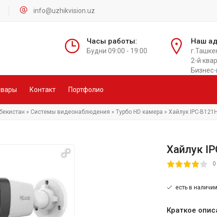
info@uzhikvision.uz
Часы работы:
Наш ад
Будни 09:00 - 19:00
г.Ташке
2-й квар
Бизнес-
овары
Контакт
Портфолио
збекистан
»
Системы видеонаблюдения
»
Турбо HD камера
» Хайлук IPC-B121
Хайлук I
80
1
2
3
4
5
0
есть в наличи
Краткое опис