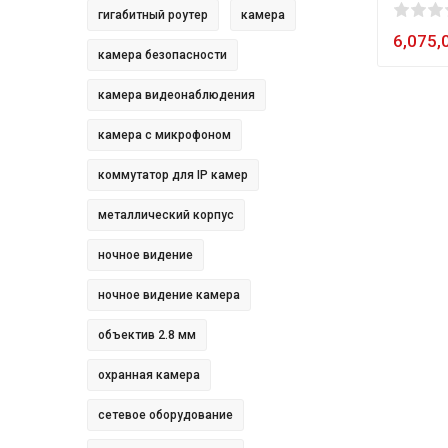
0
1
2
3
4
5
80
гигабитный роутер
камера
6,075,
камера безопасности
камера видеонаблюдения
камера с микрофоном
коммутатор для IP камер
металлический корпус
ночное видение
ночное видение камера
объектив 2.8 мм
охранная камера
сетевое оборудование