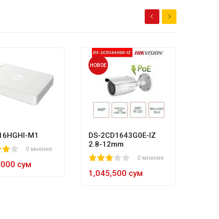
НОВОЕ
НОВОЕ
HL-N
80
1
2
3
4
5
8
984,
16HGHI-M1
DS-2CD1643G0E-IZ
2.8-12mm
0 мнение
1
2
3
4
5
0 мнение
,000 сум
1,045,500 сум