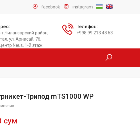
facebook
instagram
рес:
Телефон:
нт,Чиланзарский район,
+998 99 213 48 63
тал, ул. Арнасай, 76,
центр Neus, 1-й этаж
урникет-Трипод mTS1000 WP
 мнение
0 сум
и