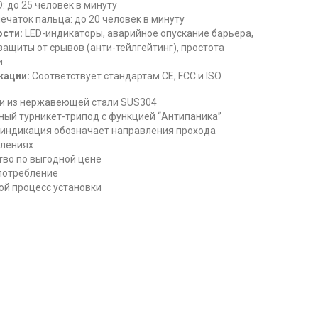
D: до 25 человек в минуту
ечаток пальца: до 20 человек в минуту
сти:
LED-индикаторы, аварийное опускание барьера,
защиты от срывов (анти-тейлгейтинг), простота
.
кации:
Соответствует стандартам CE, FCC и ISO
ки из нержавеющей стали SUS304
ый турникет-трипод с функцией “Антипаника”
индикация обозначает направления прохода
влениях
тво по выгодной цене
потребление
ой процесс установки