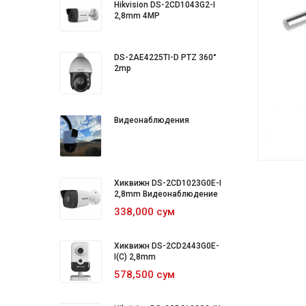
Hikvision DS-2CD1043G2-I
2,8mm 4MP
DS-2AE4225TI-D PTZ 360°
2mp
Видеонаблюдения
Хиквижн DS-2CD1023G0E-I
2,8mm Видеонаблюдение
338,000 сум
Хиквижн DS-2CD2443G0E-
I(C) 2,8mm
578,500 сум