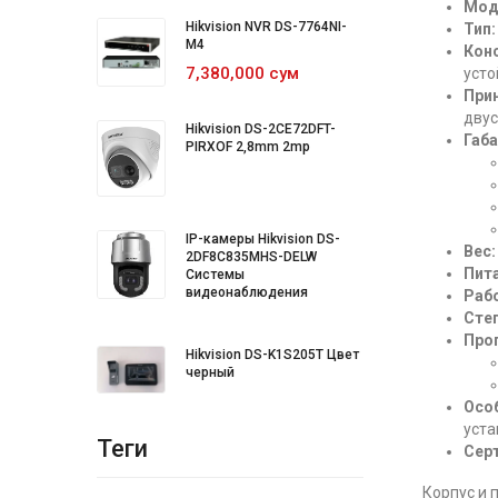
Мод
Hikvision NVR DS-7764NI-
Тип:
M4
Кон
7,380,000 сум
усто
При
двус
Hikvision DS-2CE72DFT-
Габа
PIRXOF 2,8mm 2mp
IP-камеры Hikvision DS-
Вес:
2DF8C835MHS-DELW
Пита
Системы
видеонаблюдения
Раб
Сте
Про
Hikvision DS-K1S205T Цвет
черный
Осо
уста
Теги
Сер
Корпус и 