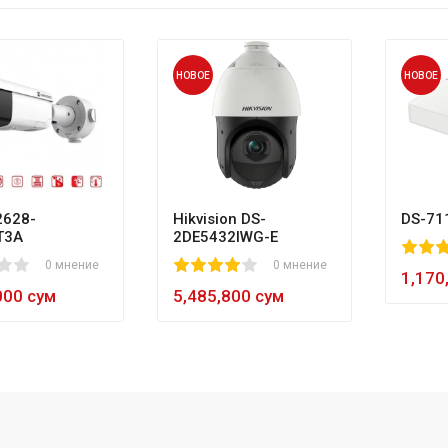
НОВОЕ
НОВОЕ
628-
Hikvision DS-
DS-71
T3A
2DE5432IWG-E
80
1
2
3
4
5
0 мнение
1
2
3
4
5
0 мнение
60
1,170
000 сум
5,485,800 сум