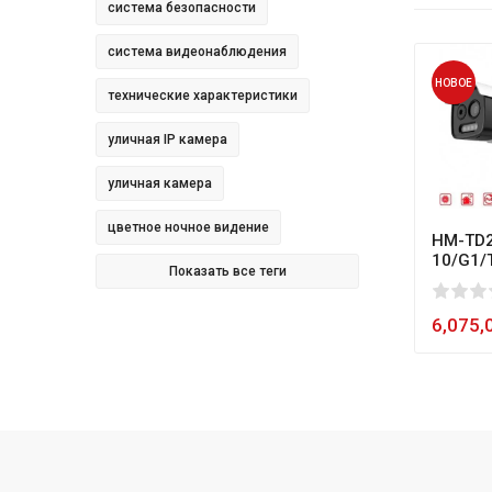
система безопасности
система видеонаблюдения
НОВОЕ
технические характеристики
уличная IP камера
уличная камера
цветное ночное видение
HM-TD2
10/G1/
Показать все теги
0
1
2
3
4
5
80
6,075,