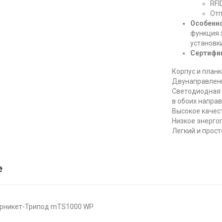
RFI
Отп
Особенно
функция 
установки
Сертифи
Корпус и план
Двунаправленн
Светодиодная 
в обоих напра
Высокое качес
Низкое энерго
Легкий и прост
е
урникет-Трипод mTS1000 WP