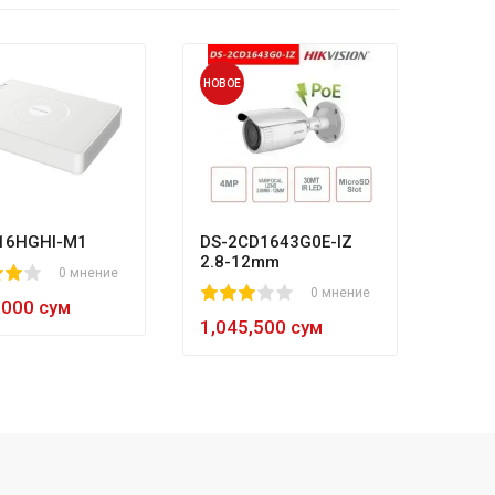
НОВОЕ
НОВОЕ
HL-N
80
1
2
3
4
5
8
984,
16HGHI-M1
DS-2CD1643G0E-IZ
2.8-12mm
0 мнение
1
2
3
4
5
0 мнение
,000 сум
1,045,500 сум