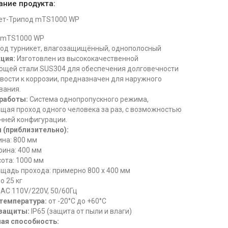
ание продукта:
кет-Трипод mTS1000 WP
mTS1000 WP
од турникет, влагозащищённый, однополосный
ция:
Изготовлен из высококачественной
щей стали SUS304 для обеспечения долговечности
ивости к коррозии, предназначен для наружного
вания.
работы:
Система однопропускного режима,
щая проход одного человека за раз, с возможностью
нней конфигурации.
 (приблизительно):
на: 800 мм
ина: 400 мм
ота: 1000 мм
щадь прохода: примерно 800 x 400 мм
о 25 кг
AC 110V/220V, 50/60Гц
температура:
от -20°C до +60°C
 защиты:
IP65 (защита от пыли и влаги)
ая способность: