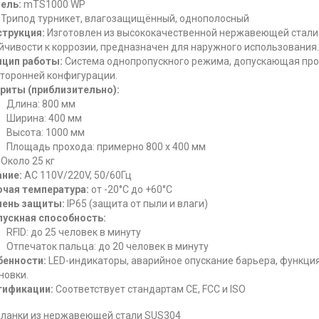
ель:
mTS1000 WP
Трипод турникет, влагозащищённый, однополосный
струкция:
Изготовлен из высококачественной нержавеющей стали 
йчивости к коррозии, предназначен для наружного использования.
нцип работы:
Система однопропускного режима, допускающая прох
торонней конфигурации.
риты (приблизительно):
Длина: 800 мм
Ширина: 400 мм
Высота: 1000 мм
Площадь прохода: примерно 800 x 400 мм
Около 25 кг
ние:
AC 110V/220V, 50/60Гц
очая температура:
от -20°C до +60°C
пень защиты:
IP65 (защита от пыли и влаги)
пускная способность:
RFID: до 25 человек в минуту
Отпечаток пальца: до 20 человек в минуту
бенности:
LED-индикаторы, аварийное опускание барьера, функция 
новки.
тификации:
Соответствует стандартам CE, FCC и ISO
планки из нержавеющей стали SUS304