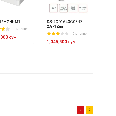
80
1
2
3
4
5
8
984,
16HGHI-M1
DS-2CD1643G0E-IZ
2.8-12mm
0 мнение
1
2
3
4
5
0 мнение
,000 сум
1,045,500 сум