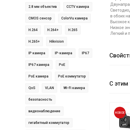
Двунаправ
2.8 мм объектив
CCTV камера
Светодио
в обоих н
CMOS сенсор
ColorVu камера
Высокое к
Низкое э
H.264
H.264+
H.265
Легкий и 
H.265+
Hikvision
IP камера
IP-камера
IP67
Свойст
IP67 камера
PoE
PoE камера
PoE коммутатор
С этим
QoS
VLAN
Wi-Fi камера
безопасность
видеонаблюдение
НОВОЕ
гигабитный коммутатор