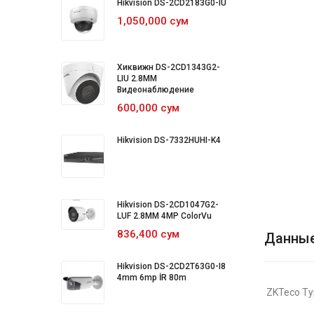
Hikvision DS-2CD2183G0-IU
1,050,000 сум
Хиквижн DS-2CD1343G2-
LIU 2.8MM
Видеонаблюдение
600,000 сум
Hikvision DS-7332HUHI-K4
Hikvision DS-2CD1047G2-
LUF 2.8MM 4MP ColorVu
836,400 сум
Данны
Hikvision DS-2CD2T63G0-I8
4mm 6mp İR 80m
ZKTeco Т