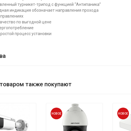
ленный турникет-трипод с функцией “Антипаника”
дная индикация обозначает направления прохода
аправлениях
ачество по выгодной цене
нергопотребление
простой процесс установки
ва
 товаром также покупают
НОВОЕ
НОВОЕ