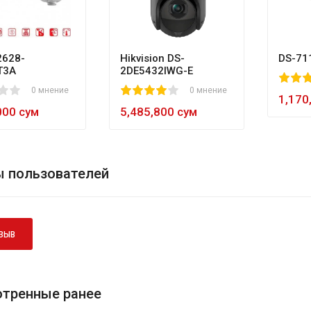
628-
Hikvision DS-
DS-71
T3A
2DE5432IWG-E
80
1
2
3
4
5
0 мнение
1
2
3
4
5
0 мнение
60
1,170
000 сум
5,485,800 сум
 пользователей
ЗЫВ
тренные ранее