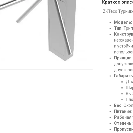
Краткое опис
ZKTeco Турни
Модель:
Тип:
Трип
Конструк
нержавею
и устойч
использо
Принцип 
допускаю
двусторо
Габариты
Дли
Шир
Выс
Пло
Вес:
Окол
Питание:
Рабочая 
Степень
Пропускн