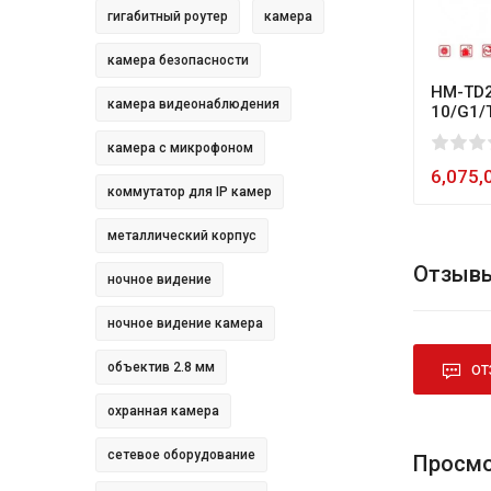
гигабитный роутер
камера
камера безопасности
HM-TD2
камера видеонаблюдения
10/G1/
0
1
2
3
4
5
80
камера с микрофоном
6,075,
коммутатор для IP камер
металлический корпус
Отзывы
ночное видение
ночное видение камера
объектив 2.8 мм
ОТ
охранная камера
сетевое оборудование
Просмо