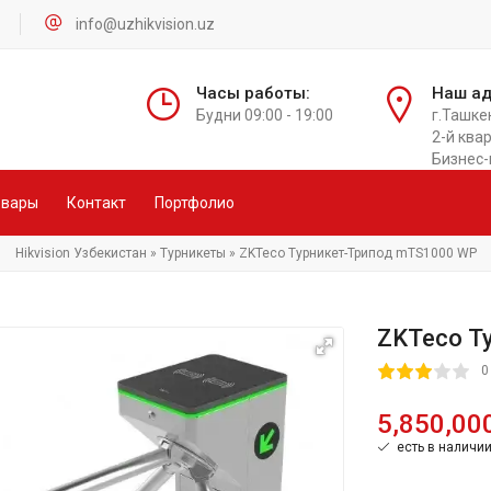
info@uzhikvision.uz
Часы работы:
Наш ад
Будни 09:00 - 19:00
г.Ташке
2-й квар
Бизнес-
овары
Контакт
Портфолио
Hikvision Узбекистан
»
Турникеты
» ZKTeco Турникет-Трипод mTS1000 WP
ZKTeco Т
60
1
2
3
4
5
0
5,850,00
есть в наличи