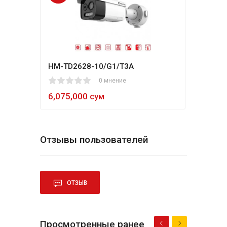
HM-TD2628-10/G1/T3A
Hikv
1
2
3
4
5
0 мнение
80
1
2
3
4
5
6,075,000 сум
5,4
Отзывы пользователей
ОТЗЫВ
Просмотренные ранее