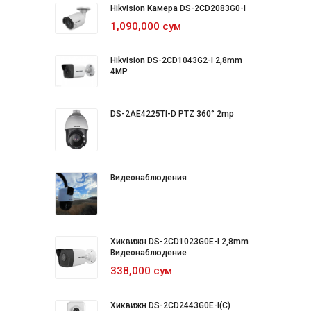
Hikvision Камера DS-2CD2083G0-I
1,090,000 сум
Hikvision DS-2CD1043G2-I 2,8mm
4MP
DS-2AE4225TI-D PTZ 360° 2mp
Видеонаблюдения
Хиквижн DS-2CD1023G0E-I 2,8mm
Видеонаблюдение
338,000 сум
Хиквижн DS-2CD2443G0E-I(C)