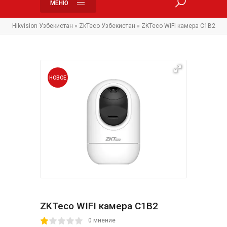
МЕНЮ
Hikvision Узбекистан
»
ZkTeco Узбекистан
» ZKTeco WIFI камера C1B2
НОВОЕ
ZKTeco WIFI камера C1B2
2
3
4
5
0 мнение