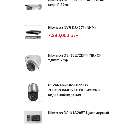
Hikvision DS-2CD2T63G0-I8 4mm
6mp İR 80m
Hikvision NVR DS-7764NI-M4
7,380,000 сум
Hikvision DS-2CE72DFT-PIRXOF
2,8mm 2mp
IP-камеры Hikvision DS-
2DF8C835MHS-DELW Системы
видеонаблюдения
Hikvision DS-K1S205T Цвет черный