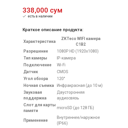
338,000 сум
есть в наличии
Краткое описание продукта:
ZKTeco WIFI камера
Характеристика
C1B2
Разрешение
1080P HD (1920x1080)
Тип камеры
IP-камера
Подключение
Wi-Fi
Датчик
CMOS
Угол обзора
120°
Ночная съемка
Инфракрасная (до 10 м)
Звуковая
Двусторонняя
поддержка
аудиосвязь
Слот для карты
microSD (до 128 ГБ)
памяти
Внутреннее/наружное
Применение
(IP66)