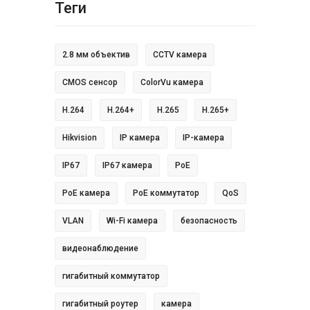
Теги
2.8 мм объектив
CCTV камера
CMOS сенсор
ColorVu камера
H.264
H.264+
H.265
H.265+
Hikvision
IP камера
IP-камера
IP67
IP67 камера
PoE
PoE камера
PoE коммутатор
QoS
VLAN
Wi-Fi камера
безопасность
видеонаблюдение
гигабитный коммутатор
гигабитный роутер
камера