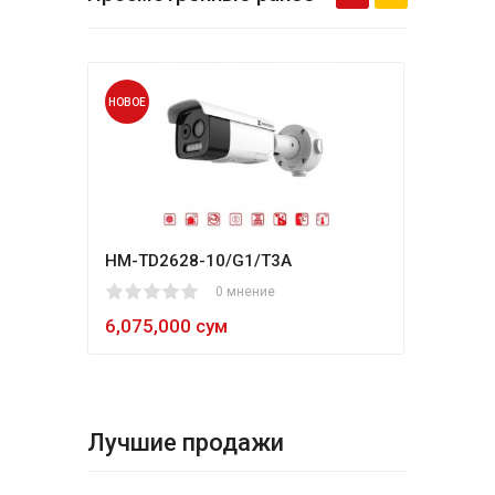
НОВОЕ
НОВО
HM-TD2628-10/G1/T3A
Hikv
1
2
3
4
5
0 мнение
80
1
2
3
4
5
6,075,000 сум
5,4
Лучшие продажи